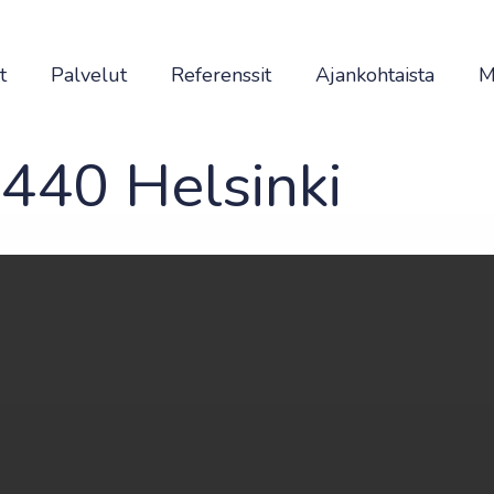
t
Palvelut
Referenssit
Ajankohtaista
M
0440 Helsinki