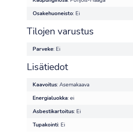
Kaupunginosa
: Pohjois-Haaga
Osakehuoneisto
: Ei
Tilojen varustus
Parveke
: Ei
Lisätiedot
Kaavoitus
: Asemakaava
Energialuokka
: ei
Asbestikartoitus
: Ei
Tupakointi
: Ei