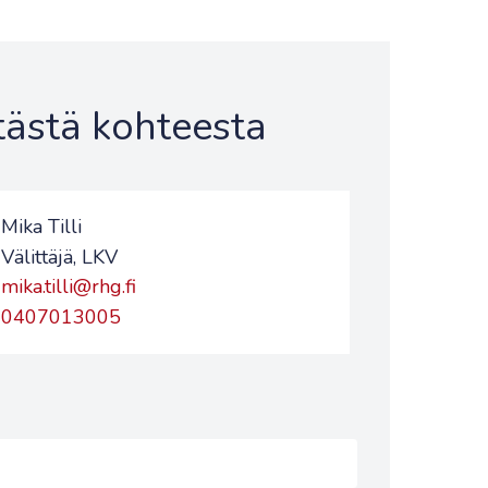
 tästä kohteesta
Mika Tilli
Välittäjä, LKV
mika.tilli@rhg.fi
0407013005