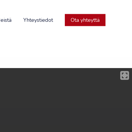
eistä
Yhteystiedot
Ota yhteyttä