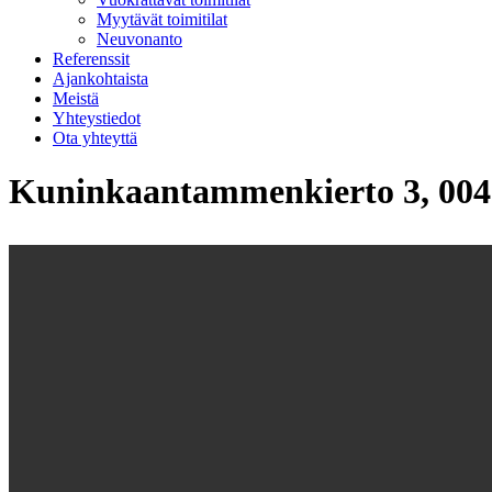
Myytävät toimitilat
Neuvonanto
Referenssit
Ajankohtaista
Meistä
Yhteystiedot
Ota yhteyttä
Kuninkaantammenkierto 3, 004