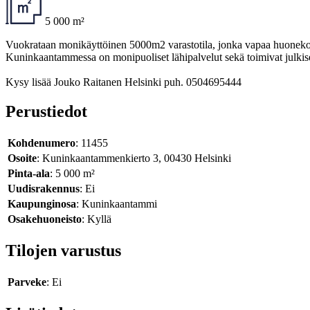
5 000 m²
Vuokrataan monikäyttöinen 5000m2 varastotila, jonka vapaa huonekorke
Kuninkaantammessa on monipuoliset lähipalvelut sekä toimivat julkise
Kysy lisää Jouko Raitanen Helsinki puh. 0504695444
Perustiedot
Kohdenumero
: 11455
Osoite
: Kuninkaantammenkierto 3, 00430 Helsinki
Pinta-ala
: 5 000 m²
Uudisrakennus
: Ei
Kaupunginosa
: Kuninkaantammi
Osakehuoneisto
: Kyllä
Tilojen varustus
Parveke
: Ei