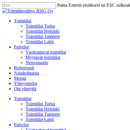
Skip
Paina Enteriä etsiäksesi tai ESC sulkea
to
Close
main
Search
content
Menu
Toimitilat
Toimitilat Turku
Toimitilat Helsinki
Toimitilat Tampere
Toimitilat Lahti
Palvelut
Vuokrattavat toimitilat
Myytävät toimitilat
Neuvonanto
Referenssit
Ajankohtaista
Meistä
Yhteystiedot
Ota yhteyttä
Toimitilat
Toimitilat Turku
Toimitilat Helsinki
Toimitilat Tampere
Toimitilat Lahti
Palvelut
Vuokrattavat toimitilat