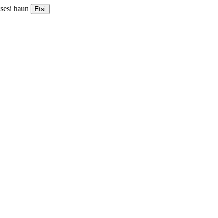
ksesi haun
Etsi