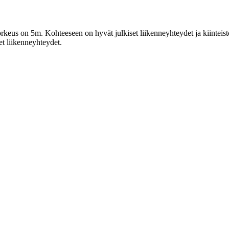
us on 5m. Kohteeseen on hyvät julkiset liikenneyhteydet ja kiinteistön
t liikenneyhteydet.