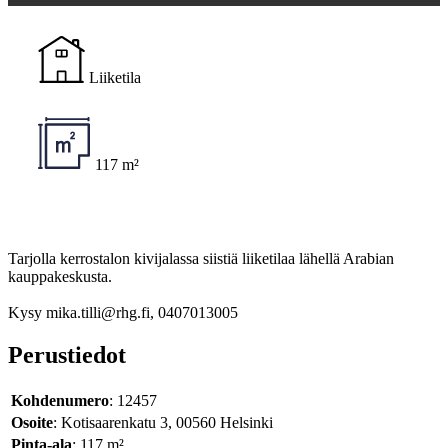
Liiketila
117 m²
Tarjolla kerrostalon kivijalassa siistiä liiketilaa lähellä Arabian
kauppakeskusta.
Kysy mika.tilli@rhg.fi, 0407013005
Perustiedot
Kohdenumero
: 12457
Osoite
: Kotisaarenkatu 3, 00560 Helsinki
Pinta-ala
: 117 m²