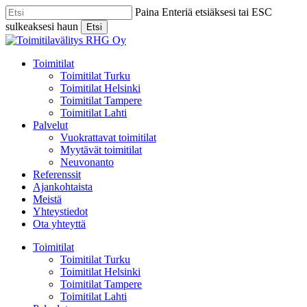
Skip
Paina Enteriä etsiäksesi tai ESC
to
sulkeaksesi haun
Etsi
main
Close
content
Search
Menu
Toimitilat
Toimitilat Turku
Toimitilat Helsinki
Toimitilat Tampere
Toimitilat Lahti
Palvelut
Vuokrattavat toimitilat
Myytävät toimitilat
Neuvonanto
Referenssit
Ajankohtaista
Meistä
Yhteystiedot
Ota yhteyttä
Toimitilat
Toimitilat Turku
Toimitilat Helsinki
Toimitilat Tampere
Toimitilat Lahti