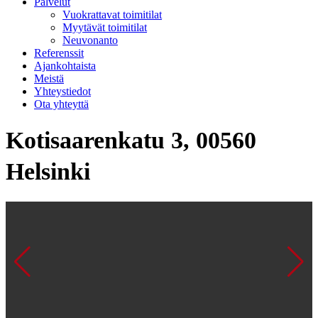
Palvelut
Vuokrattavat toimitilat
Myytävät toimitilat
Neuvonanto
Referenssit
Ajankohtaista
Meistä
Yhteystiedot
Ota yhteyttä
Kotisaarenkatu 3, 00560
Helsinki