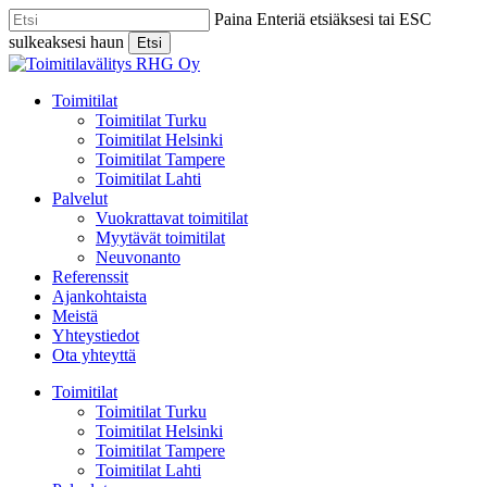
Skip
Paina Enteriä etsiäksesi tai ESC
to
sulkeaksesi haun
Etsi
main
Close
content
Search
Menu
Toimitilat
Toimitilat Turku
Toimitilat Helsinki
Toimitilat Tampere
Toimitilat Lahti
Palvelut
Vuokrattavat toimitilat
Myytävät toimitilat
Neuvonanto
Referenssit
Ajankohtaista
Meistä
Yhteystiedot
Ota yhteyttä
Toimitilat
Toimitilat Turku
Toimitilat Helsinki
Toimitilat Tampere
Toimitilat Lahti