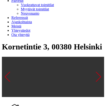
Palvelut
Vuokrattavat toimitilat
Myytävät toimitilat
Neuvonanto
Referenssit
Ajankohtaista
Meistä
Yhteystiedot
Ota yhteyttä
Kornetintie 3, 00380 Helsinki