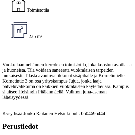
Toimistotila
235 m²
Vuokrataan neljännen kerroksen toimistotila, joka koostuu avotilasta
ja huoneista. Tila voidaan saneerata vuokralaisen tarpeiden
mukaisesti. Tilasta avautuvat ikkunat sisäpihalle ja Kornetintielle.
Kornetintie 3 on osa yrityskampus Jujua, jonka laaja
palveluvalikoima on kaikkien vuokralaisten käytettävissä. Kampus
sijaitsee Helsingin Pitäjänmäellä, Valimon juna-aseman
läheisyydessä.
Kysy lisää Jouko Raitanen Helsinki puh. 0504695444
Perustiedot