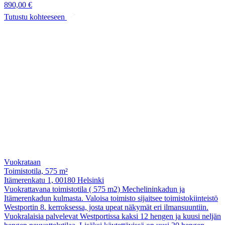
890,00 €
Tutustu kohteeseen
Vuokrataan
Toimistotila, 575 m²
Itämerenkatu 1, 00180 Helsinki
Vuokrattavana toimistotila ( 575 m2) Mechelininkadun ja
Itämerenkadun kulmasta. Valoisa toimisto sijaitsee toimistokiinteistö
Westportin 8. kerroksessa, josta upeat näkymät eri ilmansuuntiin.
Vuokralaisia palvelevat Westportissa kaksi 12 hengen ja kuusi neljän