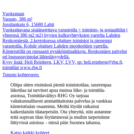
Vuokrataan
Varasto, 386 m²
Jussilankatu 6, 15680 Lahti
Vuokrattavana sisäänajettava varastotila + toimisto- ja sosiaalitilat (
yhteensä 386 m2 m2) hyvien kulkuyhteyksien varrelta Lahden
Renkomäestä. 2.kerroksessa sijaitsee toimistot ja pienempi
varastotila. Kohde sijaitsee Lahden moottoritien varrella.
Kiinteistöllä on runsaasti pysäköintipaikkoja. Renkomäen palvelut
ml lounasravintolat lähietäisyydellä.
Kysy lisää: Heli Reinberg, LKV, LVV, sp: heli.reinberg@rhg.fi,
toimitilat www.rhg.fi
Tutustu kohteeseen
Olitpa sitten etsimässä pientä toimistotilaa, suurempaa
liiketilaa tai tarvitset apua muissa liike- ja toimitila-
asioissa, Toimitilavälitys RHG Oy tarjoaa
valtakunnallisesti ammattitaitoista palvelua ja vankkaa
kiinteistöalan osaamista. Meiltä löydät ratkaisut
kaikenlaisiin tilatarpeisiin. Ota yhteyttä, niin autamme
teitä sopivan tilan löytämisessä ja muihin tarpeisiinne
liittyvissä asioissa – missä päin Suomea tahansa.
Katso kaikki kohteet