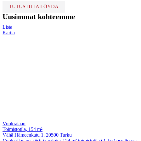
TUTUSTU JA LÖYDÄ
Uusimmat kohteemme
Lista
Kartta
Vuokrataan
Toimistotila, 154 m²
Vähä Hämeenkatu 1, 20500 Turku
Vuokrattavana siisti ja valoisa 154 m² toimistotila (2. krs) osoitteessa