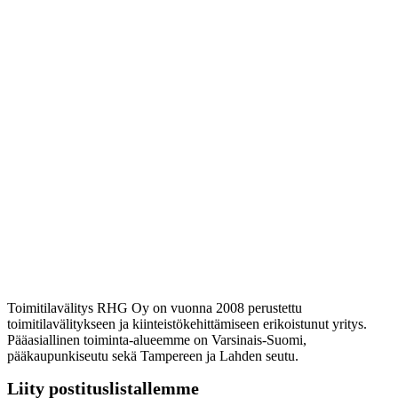
toimitilaa saatavilla
+
15
vuoden kokemuksella
Toimitilavälitys RHG Oy on vuonna 2008 perustettu
toimitilavälitykseen ja kiinteistökehittämiseen erikoistunut yritys.
Pääasiallinen toiminta-alueemme on Varsinais-Suomi,
pääkaupunkiseutu sekä Tampereen ja Lahden seutu.
Liity postituslistallemme