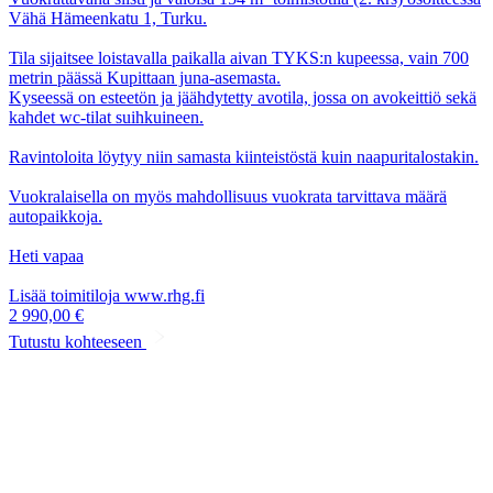
Vähä Hämeenkatu 1, Turku.
Tila sijaitsee loistavalla paikalla aivan TYKS:n kupeessa, vain 700
metrin päässä Kupittaan juna-asemasta.
Kyseessä on esteetön ja jäähdytetty avotila, jossa on avokeittiö sekä
kahdet wc-tilat suihkuineen.
Ravintoloita löytyy niin samasta kiinteistöstä kuin naapuritalostakin.
Vuokralaisella on myös mahdollisuus vuokrata tarvittava määrä
autopaikkoja.
Heti vapaa
Lisää toimitiloja www.rhg.fi
2 990,00 €
Tutustu kohteeseen