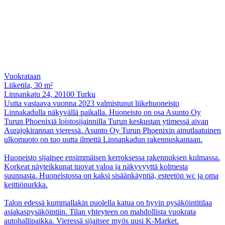
Vuokrataan
Liiketila, 30 m²
Linnankatu 24, 20100 Turku
Uutta vastaava vuonna 2023 valmistunut liikehuoneisto
Linnakadulla näkyvällä paikalla. Huoneisto on osa Asunto Oy
Turun Phoenixiä loistosijainnilla Turun keskustan ytimessä aivan
Aurajokirannan vieressä. Asunto Oy Turun Phoenixin ainutlaatuinen
ulkomuoto on tuo uutta ilmettä Linnankadun rakennuskantaan.
Huoneisto sijaitsee ensimmäisen kerroksessa rakennuksen kulmassa.
Korkeat näyteikkunat tuovat valoa ja näkyvyyttä kolmesta
suunnasta. Huoneistossa on kaksi sisäänkäyntiä, esteetön wc ja oma
keittiönurkka.
Talon edessä kummallakin puolella katua on hyvin pysäköintitilaa
asiakaspysäköintiin. Tilan yhteyteen on mahdollista vuokrata
autohallipaikka. Vieressä sijaitsee myös uusi K-Market.