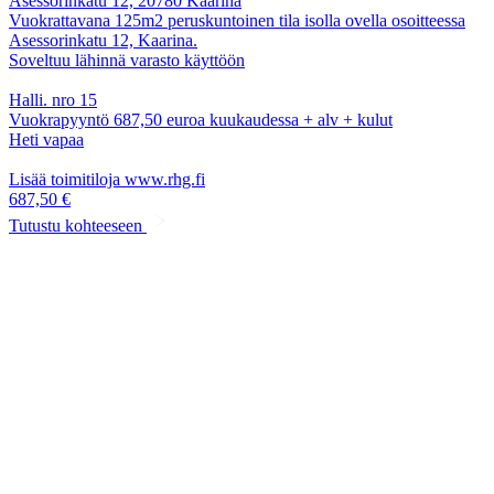
Asessorinkatu 12, 20780 Kaarina
Vuokrattavana 125m2 peruskuntoinen tila isolla ovella osoitteessa
Asessorinkatu 12, Kaarina.
Soveltuu lähinnä varasto käyttöön
Halli. nro 15
Vuokrapyyntö 687,50 euroa kuukaudessa + alv + kulut
Heti vapaa
Lisää toimitiloja www.rhg.fi
687,50 €
Tutustu kohteeseen