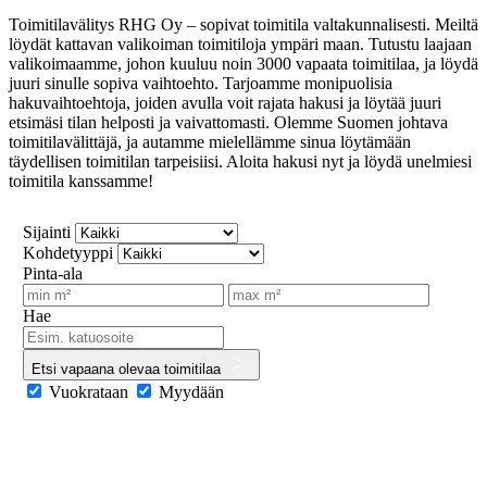
Toimitilavälitys RHG Oy – sopivat toimitila valtakunnalisesti. Meiltä
löydät kattavan valikoiman toimitiloja ympäri maan. Tutustu laajaan
valikoimaamme, johon kuuluu noin 3000 vapaata toimitilaa, ja löydä
juuri sinulle sopiva vaihtoehto. Tarjoamme monipuolisia
hakuvaihtoehtoja, joiden avulla voit rajata hakusi ja löytää juuri
etsimäsi tilan helposti ja vaivattomasti. Olemme Suomen johtava
toimitilavälittäjä, ja autamme mielellämme sinua löytämään
täydellisen toimitilan tarpeisiisi. Aloita hakusi nyt ja löydä unelmiesi
toimitila kanssamme!
Sijainti
Kohdetyyppi
Pinta-ala
Hae
Etsi vapaana olevaa toimitilaa
Vuokrataan
Myydään