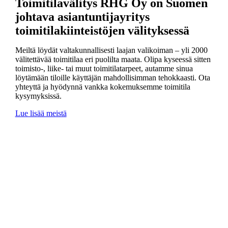
Toimitilavälitys RHG Oy on Suomen
johtava asiantuntijayritys
toimitilakiinteistöjen välityksessä
Meiltä löydät valtakunnallisesti laajan valikoiman – yli 2000
välitettävää toimitilaa eri puolilta maata. Olipa kyseessä sitten
toimisto-, liike- tai muut toimitilatarpeet, autamme sinua
löytämään tiloille käyttäjän mahdollisimman tehokkaasti. Ota
yhteyttä ja hyödynnä vankka kokemuksemme toimitila
kysymyksissä.
Lue lisää meistä
2008
- perustamisvuosi
3000