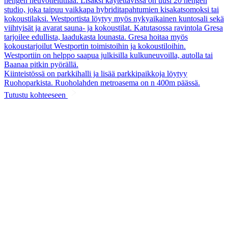
hengen neuvottelutilaa. Lisäksi käytettävissä on uusi 20 hengen
studio, joka taipuu vaikkapa hybriditapahtumien kisakatsomoksi tai
kokoustilaksi. Westportista löytyy myös nykyaikainen kuntosali sekä
viihtyisät ja avarat sauna- ja kokoustilat. Katutasossa ravintola Gresa
tarjoilee edullista, laadukasta lounasta. Gresa hoitaa myös
kokoustarjoilut Westportin toimistoihin ja kokoustiloihin.
Westportiin on helppo saapua julkisilla kulkuneuvoilla, autolla tai
Baanaa pitkin pyörällä.
Kiinteistössä on parkkihalli ja lisää parkkipaikkoja löytyy
Ruohoparkista. Ruoholahden metroasema on n 400m päässä.
Tutustu kohteeseen