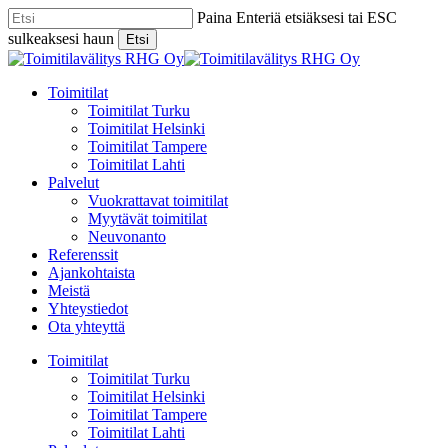
Skip
Paina Enteriä etsiäksesi tai ESC
to
sulkeaksesi haun
Etsi
main
Close
content
Search
Menu
Toimitilat
Toimitilat Turku
Toimitilat Helsinki
Toimitilat Tampere
Toimitilat Lahti
Palvelut
Vuokrattavat toimitilat
Myytävät toimitilat
Neuvonanto
Referenssit
Ajankohtaista
Meistä
Yhteystiedot
Ota yhteyttä
Toimitilat
Toimitilat Turku
Toimitilat Helsinki
Toimitilat Tampere
Toimitilat Lahti