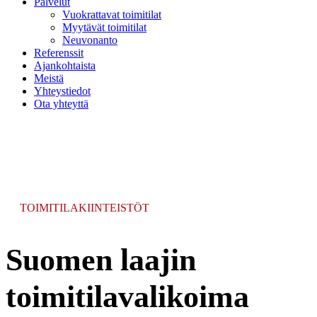
Palvelut
Vuokrattavat toimitilat
Myytävät toimitilat
Neuvonanto
Referenssit
Ajankohtaista
Meistä
Yhteystiedot
Ota yhteyttä
TOIMITILAKIINTEISTÖT
Suomen laajin
toimitilavalikoima