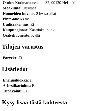
Osoite
: Korkeavuorenkatu 35, 00130 Helsinki
Maakunta
: Uusimaa
Huoneiden kuvaus
: 2 h+ sos.tilat
Pinta-ala
: 63 m²
Uudisrakennus
: Ei
Kaupunginosa
: Kaartinkaupunki
Osakehuoneisto
: Kyllä
Tilojen varustus
Parveke
: Ei
Lisätiedot
Energialuokka
: ei
Asbestikartoitus
: Ei
Tupakointi
: Ei
Kysy lisää tästä kohteesta