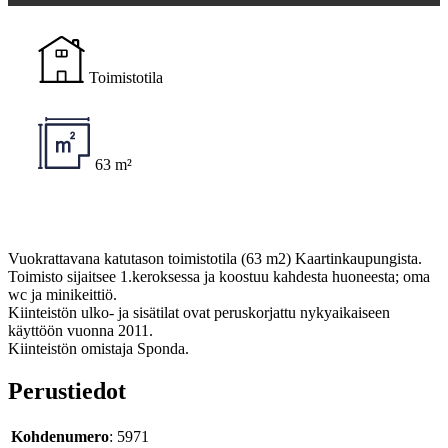
Toimistotila
63 m²
Vuokrattavana katutason toimistotila (63 m2) Kaartinkaupungista.
Toimisto sijaitsee 1.keroksessa ja koostuu kahdesta huoneesta; oma
wc ja minikeittiö.
Kiinteistön ulko- ja sisätilat ovat peruskorjattu nykyaikaiseen
käyttöön vuonna 2011.
Kiinteistön omistaja Sponda.
Perustiedot
Kohdenumero
: 5971