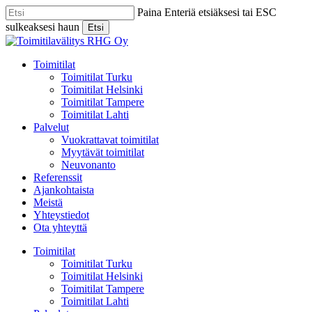
Skip
Paina Enteriä etsiäksesi tai ESC
to
sulkeaksesi haun
Etsi
main
Close
content
Search
Menu
Toimitilat
Toimitilat Turku
Toimitilat Helsinki
Toimitilat Tampere
Toimitilat Lahti
Palvelut
Vuokrattavat toimitilat
Myytävät toimitilat
Neuvonanto
Referenssit
Ajankohtaista
Meistä
Yhteystiedot
Ota yhteyttä
Toimitilat
Toimitilat Turku
Toimitilat Helsinki
Toimitilat Tampere
Toimitilat Lahti