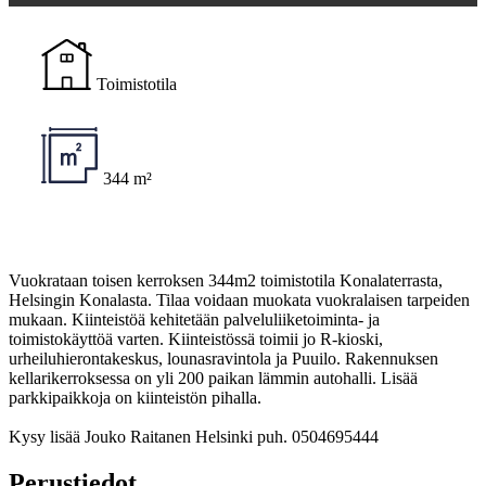
Toimistotila
344 m²
Vuokrataan toisen kerroksen 344m2 toimistotila Konalaterrasta,
Helsingin Konalasta. Tilaa voidaan muokata vuokralaisen tarpeiden
mukaan. Kiinteistöä kehitetään palveluliiketoiminta- ja
toimistokäyttöä varten. Kiinteistössä toimii jo R-kioski,
urheiluhierontakeskus, lounasravintola ja Puuilo. Rakennuksen
kellarikerroksessa on yli 200 paikan lämmin autohalli. Lisää
parkkipaikkoja on kiinteistön pihalla.
Kysy lisää Jouko Raitanen Helsinki puh. 0504695444
Perustiedot