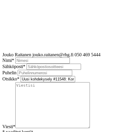
Jouko Raitanen
jouko.raitanen@rhg.fi
050 469 5444
Nimi
*
Sähköposti
*
Puhelin
Otsikko
*
Viesti
*
*
vaaditut kentät