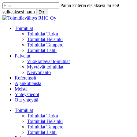
Skip
Paina Enteriä etsiäksesi tai ESC
to
sulkeaksesi haun
Etsi
main
Close
content
Search
Menu
Toimitilat
Toimitilat Turku
Toimitilat Helsinki
Toimitilat Tampere
Toimitilat Lahti
Palvelut
Vuokrattavat toimitilat
Myytävät toimitilat
Neuvonanto
Referenssit
Ajankohtaista
Meistä
Yhteystiedot
Ota yhteyttä
Toimitilat
Toimitilat Turku
Toimitilat Helsinki
Toimitilat Tampere
Toimitilat Lahti