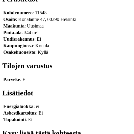
Kohdenumero
: 11548
Osoite
: Konalantie 47, 00390 Helsinki
Maakunta
: Uusimaa
Pinta-ala
: 344 m²
Uudisrakennus
: Ei
Kaupunginosa
: Konala
Osakehuoneisto
: Kyllä
Tilojen varustus
Parveke
: Ei
Lisätiedot
Energialuokka
: ei
Asbestikartoitus
: Ei
Tupakointi
: Ei
Kysy lisää tästä kohteesta