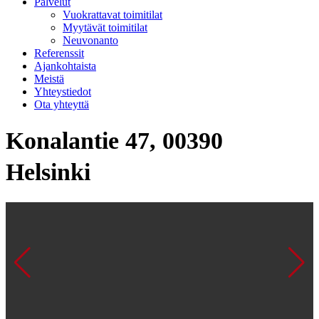
Palvelut
Vuokrattavat toimitilat
Myytävät toimitilat
Neuvonanto
Referenssit
Ajankohtaista
Meistä
Yhteystiedot
Ota yhteyttä
Konalantie 47, 00390
Helsinki