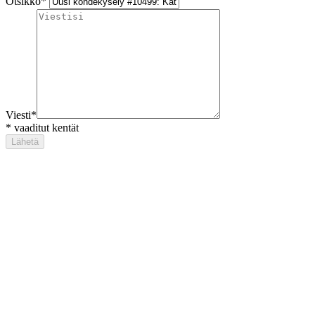
Otsikko
*
Viesti
*
*
vaaditut kentät