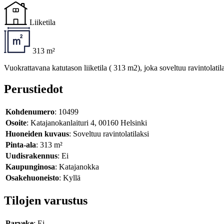
Liiketila
313 m²
Vuokrattavana katutason liiketila ( 313 m2), joka soveltuu ravintolat
Perustiedot
Kohdenumero
: 10499
Osoite
: Katajanokanlaituri 4, 00160 Helsinki
Huoneiden kuvaus
: Soveltuu ravintolatilaksi
Pinta-ala
: 313 m²
Uudisrakennus
: Ei
Kaupunginosa
: Katajanokka
Osakehuoneisto
: Kyllä
Tilojen varustus
Parveke
: Ei