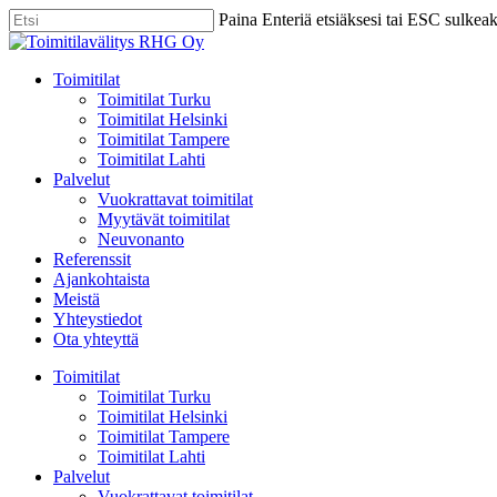
Skip
Paina Enteriä etsiäksesi tai ESC sulkea
to
Close
main
Search
content
Menu
Toimitilat
Toimitilat Turku
Toimitilat Helsinki
Toimitilat Tampere
Toimitilat Lahti
Palvelut
Vuokrattavat toimitilat
Myytävät toimitilat
Neuvonanto
Referenssit
Ajankohtaista
Meistä
Yhteystiedot
Ota yhteyttä
Toimitilat
Toimitilat Turku
Toimitilat Helsinki
Toimitilat Tampere
Toimitilat Lahti
Palvelut
Vuokrattavat toimitilat