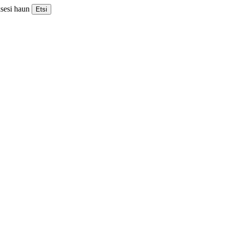
ksesi haun
Etsi