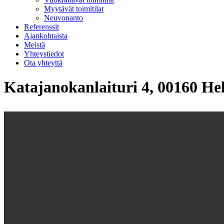
Myytävät toimitilat
Neuvonanto
Referenssit
Ajankohtaista
Meistä
Yhteystiedot
Ota yhteyttä
Katajanokanlaituri 4, 00160 Hel