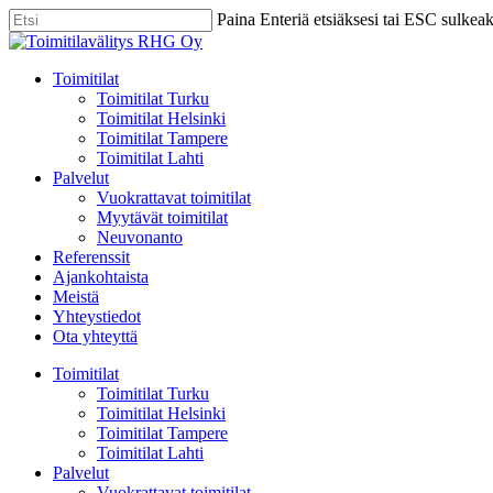
Skip
Paina Enteriä etsiäksesi tai ESC sulkea
to
Close
main
Search
content
Menu
Toimitilat
Toimitilat Turku
Toimitilat Helsinki
Toimitilat Tampere
Toimitilat Lahti
Palvelut
Vuokrattavat toimitilat
Myytävät toimitilat
Neuvonanto
Referenssit
Ajankohtaista
Meistä
Yhteystiedot
Ota yhteyttä
Toimitilat
Toimitilat Turku
Toimitilat Helsinki
Toimitilat Tampere
Toimitilat Lahti
Palvelut
Vuokrattavat toimitilat