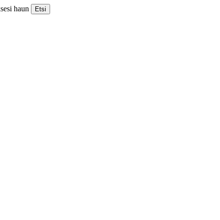
ksesi haun
Etsi