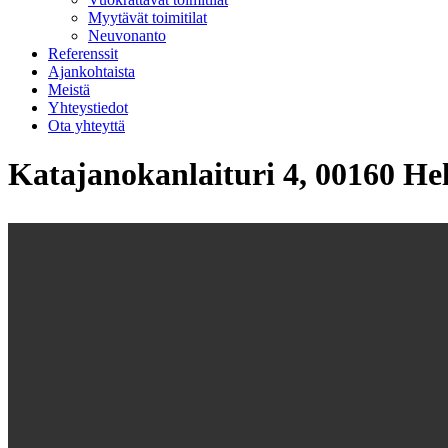
Myytävät toimitilat
Neuvonanto
Referenssit
Ajankohtaista
Meistä
Yhteystiedot
Ota yhteyttä
Katajanokanlaituri 4, 00160 Hel