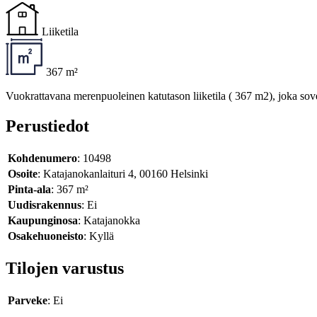
Liiketila
367 m²
Vuokrattavana merenpuoleinen katutason liiketila ( 367 m2), joka sove
Perustiedot
Kohdenumero
: 10498
Osoite
: Katajanokanlaituri 4, 00160 Helsinki
Pinta-ala
: 367 m²
Uudisrakennus
: Ei
Kaupunginosa
: Katajanokka
Osakehuoneisto
: Kyllä
Tilojen varustus
Parveke
: Ei