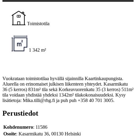
Toimistotila
1 342 m²
Vuokrataan toimistotilaa hyvällä sijainnilla Kaartinkaupungista.
Alueella on erinomaiset julkisen liikenteen yhteydet. Kasarmikatu
36 (5 kerros) 831m² tila sekä Korkeavuorenkatu 35 (3 kerros) 511m²
tila voidaan yhdistää yhdeksi 1342m² tilakokonaisuudeksi. Kysy
lisätietoja: Mika.tilli@rhg.fi ja puh puh +358 40 701 3005.
Perustiedot
Kohdenumero
: 11586
Osoite
: Kasarmikatu 36, 00130 Helsinki