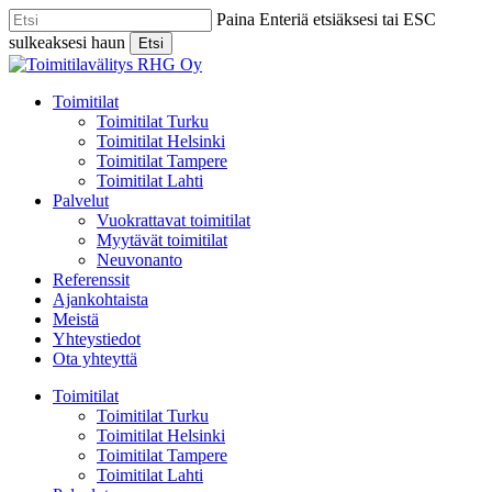
Skip
Paina Enteriä etsiäksesi tai ESC
to
sulkeaksesi haun
Etsi
main
Close
content
Search
Menu
Toimitilat
Toimitilat Turku
Toimitilat Helsinki
Toimitilat Tampere
Toimitilat Lahti
Palvelut
Vuokrattavat toimitilat
Myytävät toimitilat
Neuvonanto
Referenssit
Ajankohtaista
Meistä
Yhteystiedot
Ota yhteyttä
Toimitilat
Toimitilat Turku
Toimitilat Helsinki
Toimitilat Tampere
Toimitilat Lahti