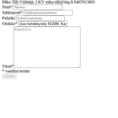
Mika Tilli
Välittäjä, LKV
mika.tilli@rhg.fi
0407013005
Nimi
*
Sähköposti
*
Puhelin
Otsikko
*
Viesti
*
*
vaaditut kentät