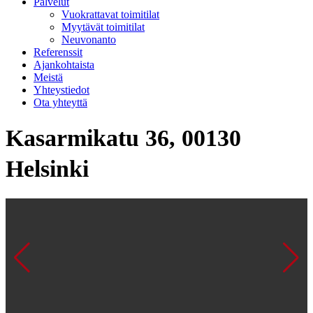
Palvelut
Vuokrattavat toimitilat
Myytävät toimitilat
Neuvonanto
Referenssit
Ajankohtaista
Meistä
Yhteystiedot
Ota yhteyttä
Kasarmikatu 36, 00130
Helsinki