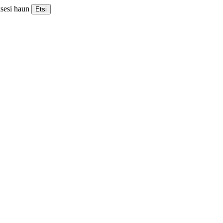
ksesi haun
Etsi