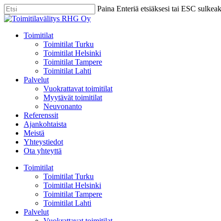
Skip
Paina Enteriä etsiäksesi tai ESC sulkea
to
Close
main
Search
content
Menu
Toimitilat
Toimitilat Turku
Toimitilat Helsinki
Toimitilat Tampere
Toimitilat Lahti
Palvelut
Vuokrattavat toimitilat
Myytävät toimitilat
Neuvonanto
Referenssit
Ajankohtaista
Meistä
Yhteystiedot
Ota yhteyttä
Toimitilat
Toimitilat Turku
Toimitilat Helsinki
Toimitilat Tampere
Toimitilat Lahti
Palvelut
Vuokrattavat toimitilat