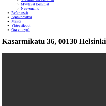
Myytävät toimitilat
Neuvonanto
Referenssit
Ajankohtaista
Meistä
Yhteystiedot
Ota yhteyttä
Kasarmikatu 36, 00130 Helsinki