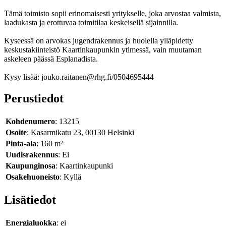
Tämä toimisto sopii erinomaisesti yritykselle, joka arvostaa valmista,
laadukasta ja erottuvaa toimitilaa keskeisellä sijainnilla.
Kyseessä on arvokas jugendrakennus ja huolella ylläpidetty
keskustakiinteistö Kaartinkaupunkin ytimessä, vain muutaman
askeleen päässä Esplanadista.
Kysy lisää: jouko.raitanen@rhg.fi/0504695444
Perustiedot
Kohdenumero
: 13215
Osoite
: Kasarmikatu 23, 00130 Helsinki
Pinta-ala
: 160 m²
Uudisrakennus
: Ei
Kaupunginosa
: Kaartinkaupunki
Osakehuoneisto
: Kyllä
Lisätiedot
Energialuokka
: ei