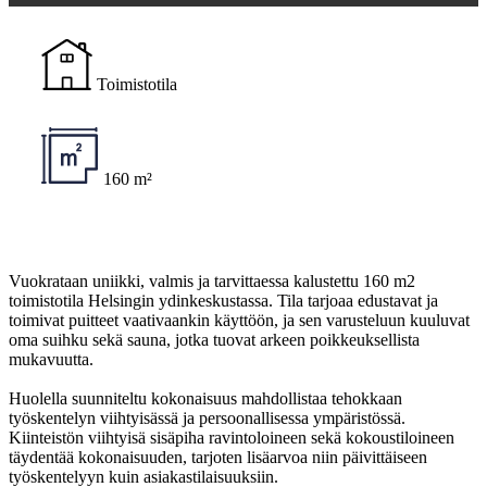
Toimistotila
160 m²
Vuokrataan uniikki, valmis ja tarvittaessa kalustettu 160 m2
toimistotila Helsingin ydinkeskustassa. Tila tarjoaa edustavat ja
toimivat puitteet vaativaankin käyttöön, ja sen varusteluun kuuluvat
oma suihku sekä sauna, jotka tuovat arkeen poikkeuksellista
mukavuutta.
Huolella suunniteltu kokonaisuus mahdollistaa tehokkaan
työskentelyn viihtyisässä ja persoonallisessa ympäristössä.
Kiinteistön viihtyisä sisäpiha ravintoloineen sekä kokoustiloineen
täydentää kokonaisuuden, tarjoten lisäarvoa niin päivittäiseen
työskentelyyn kuin asiakastilaisuuksiin.