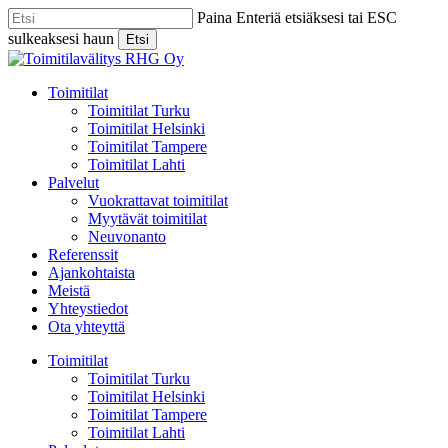
Skip
Paina Enteriä etsiäksesi tai ESC
to
sulkeaksesi haun
Etsi
main
Close
content
Search
Menu
Toimitilat
Toimitilat Turku
Toimitilat Helsinki
Toimitilat Tampere
Toimitilat Lahti
Palvelut
Vuokrattavat toimitilat
Myytävät toimitilat
Neuvonanto
Referenssit
Ajankohtaista
Meistä
Yhteystiedot
Ota yhteyttä
Toimitilat
Toimitilat Turku
Toimitilat Helsinki
Toimitilat Tampere
Toimitilat Lahti