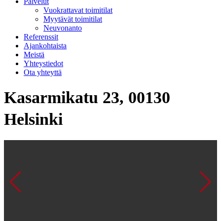
Palvelut
Vuokrattavat toimitilat
Myytävät toimitilat
Neuvonanto
Referenssit
Ajankohtaista
Meistä
Yhteystiedot
Ota yhteyttä
Kasarmikatu 23, 00130
Helsinki