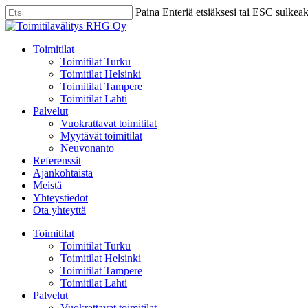
Skip
Paina Enteriä etsiäksesi tai ESC sulkea
to
Close
main
Search
content
Menu
Toimitilat
Toimitilat Turku
Toimitilat Helsinki
Toimitilat Tampere
Toimitilat Lahti
Palvelut
Vuokrattavat toimitilat
Myytävät toimitilat
Neuvonanto
Referenssit
Ajankohtaista
Meistä
Yhteystiedot
Ota yhteyttä
Toimitilat
Toimitilat Turku
Toimitilat Helsinki
Toimitilat Tampere
Toimitilat Lahti
Palvelut
Vuokrattavat toimitilat