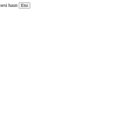
ksesi haun
Etsi