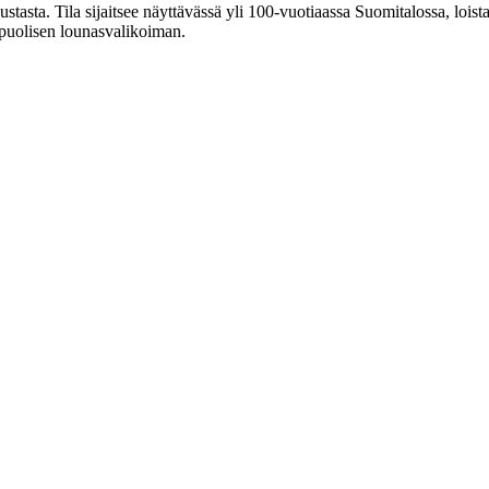
tasta. Tila sijaitsee näyttävässä yli 100-vuotiaassa Suomitalossa, lois
ipuolisen lounasvalikoiman.