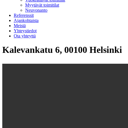
Myytävät toimitilat
Neuvonanto
Referenssit
Ajankohtaista
Meistä
Yhteystiedot
Ota yhteyttä
Kalevankatu 6, 00100 Helsinki