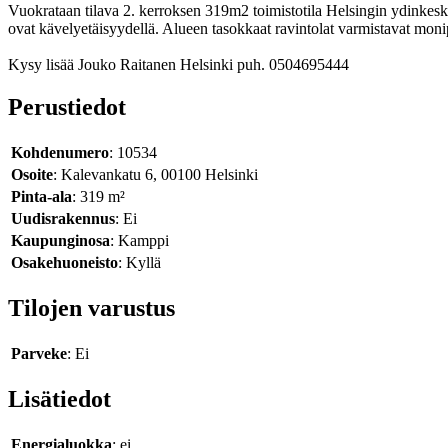
Vuokrataan tilava 2. kerroksen 319m2 toimistotila Helsingin ydinkeskus
ovat kävelyetäisyydellä. Alueen tasokkaat ravintolat varmistavat mon
Kysy lisää Jouko Raitanen Helsinki puh. 0504695444
Perustiedot
Kohdenumero
: 10534
Osoite
: Kalevankatu 6, 00100 Helsinki
Pinta-ala
: 319 m²
Uudisrakennus
: Ei
Kaupunginosa
: Kamppi
Osakehuoneisto
: Kyllä
Tilojen varustus
Parveke
: Ei
Lisätiedot
Energialuokka
: ei