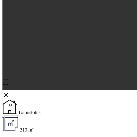
Toimistotila
319 m²