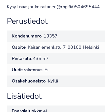
Kysy lisää: jouko.raitanen@rhg.fi/0504695444
Perustiedot
Kohdenumero
: 13357
Osoite
: Kaisaniemenkatu 7, 00100 Helsinki
Pinta-ala
: 435 m²
Uudisrakennus
: Ei
Osakehuoneisto
: Kyllä
Lisätiedot
Energialuokka
: ei