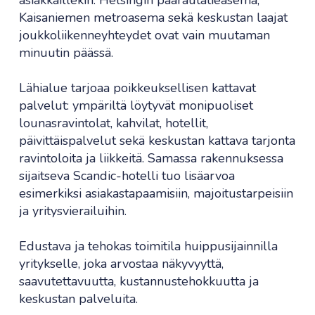
asiakkaillekin. Helsingin päärautatieasema,
Kaisaniemen metroasema sekä keskustan laajat
joukkoliikenneyhteydet ovat vain muutaman
minuutin päässä.
Lähialue tarjoaa poikkeuksellisen kattavat
palvelut: ympäriltä löytyvät monipuoliset
lounasravintolat, kahvilat, hotellit,
päivittäispalvelut sekä keskustan kattava tarjonta
ravintoloita ja liikkeitä. Samassa rakennuksessa
sijaitseva Scandic-hotelli tuo lisäarvoa
esimerkiksi asiakastapaamisiin, majoitustarpeisiin
ja yritysvierailuihin.
Edustava ja tehokas toimitila huippusijainnilla
yritykselle, joka arvostaa näkyvyyttä,
saavutettavuutta, kustannustehokkuutta ja
keskustan palveluita.