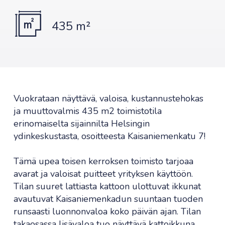
435 m²
Vuokrataan näyttävä, valoisa, kustannustehokas
ja muuttovalmis 435 m2 toimistotila
erinomaiselta sijainnilta Helsingin
ydinkeskustasta, osoitteesta Kaisaniemenkatu 7!
Tämä upea toisen kerroksen toimisto tarjoaa
avarat ja valoisat puitteet yrityksen käyttöön.
Tilan suuret lattiasta kattoon ulottuvat ikkunat
avautuvat Kaisaniemenkadun suuntaan tuoden
runsaasti luonnonvaloa koko päivän ajan. Tilan
takaosassa lisävaloa tuo näyttävä kattoikkuna,