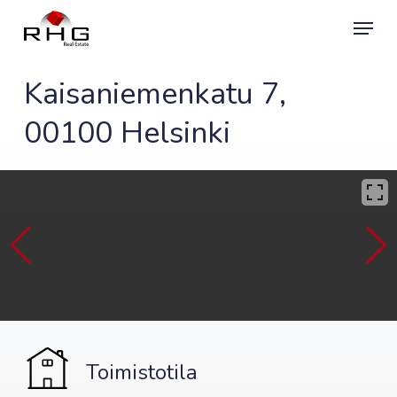
Skip
Menu
to
main
content
Kaisaniemenkatu 7,
00100 Helsinki
Toimistotila