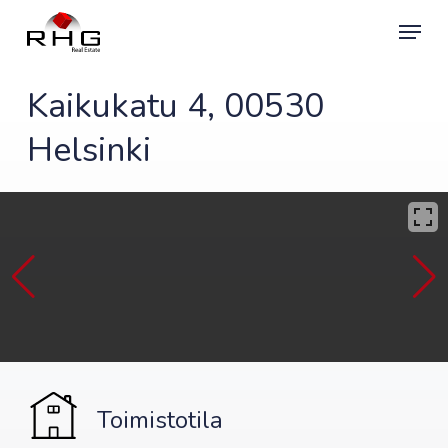
Skip
Menu
to
main
content
Kaikukatu 4, 00530
Helsinki
Toimistotila