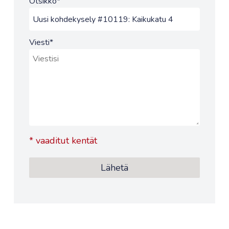
Otsikko
*
Viesti
*
*
vaaditut kentät