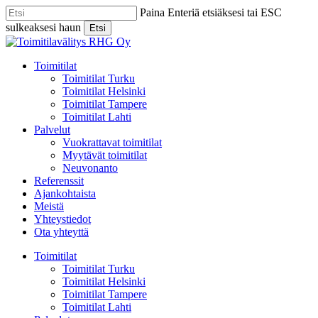
Skip
Paina Enteriä etsiäksesi tai ESC
to
sulkeaksesi haun
Etsi
main
Close
content
Search
Menu
Toimitilat
Toimitilat Turku
Toimitilat Helsinki
Toimitilat Tampere
Toimitilat Lahti
Palvelut
Vuokrattavat toimitilat
Myytävät toimitilat
Neuvonanto
Referenssit
Ajankohtaista
Meistä
Yhteystiedot
Ota yhteyttä
Toimitilat
Toimitilat Turku
Toimitilat Helsinki
Toimitilat Tampere
Toimitilat Lahti