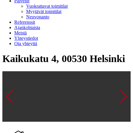
Palvelut
Vuokrattavat toimitilat
Myytävät toimitilat
Neuvonanto
Referenssit
Ajankohtaista
Meistä
Yhteystiedot
Ota yhteyttä
Kaikukatu 4, 00530 Helsinki