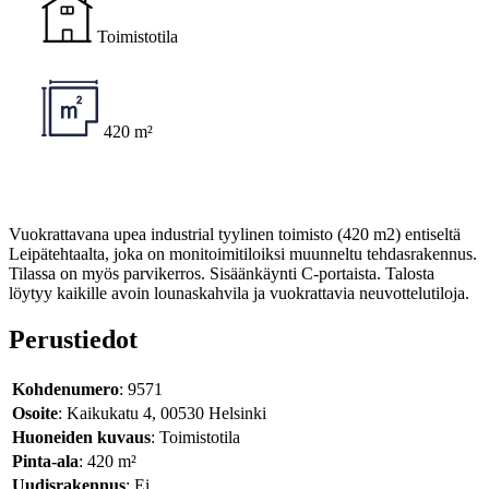
Toimistotila
420 m²
Vuokrattavana upea industrial tyylinen toimisto (420 m2) entiseltä
Leipätehtaalta, joka on monitoimitiloiksi muunneltu tehdasrakennus.
Tilassa on myös parvikerros. Sisäänkäynti C-portaista. Talosta
löytyy kaikille avoin lounaskahvila ja vuokrattavia neuvottelutiloja.
Perustiedot
Kohdenumero
: 9571
Osoite
: Kaikukatu 4, 00530 Helsinki
Huoneiden kuvaus
: Toimistotila
Pinta-ala
: 420 m²
Uudisrakennus
: Ei