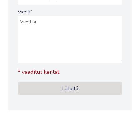
Viesti
*
*
vaaditut kentät