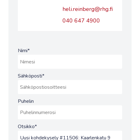
heli.reinberg@rhg.fi
040 647 4900
Nimi
*
Sähköposti
*
Puhelin
Otsikko
*