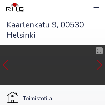
Skip
Menu
to
main
content
Kaarlenkatu 9, 00530
Helsinki
Toimistotila