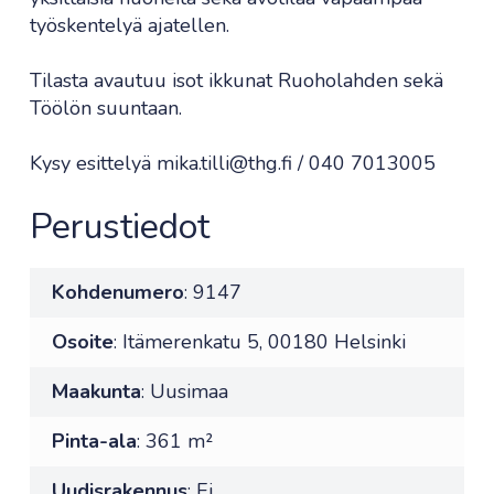
työskentelyä ajatellen.
Tilasta avautuu isot ikkunat Ruoholahden sekä
Töölön suuntaan.
Kysy esittelyä mika.tilli@thg.fi / 040 7013005
Perustiedot
Kohdenumero
: 9147
Osoite
: Itämerenkatu 5, 00180 Helsinki
Maakunta
: Uusimaa
Pinta-ala
: 361 m²
Uudisrakennus
: Ei