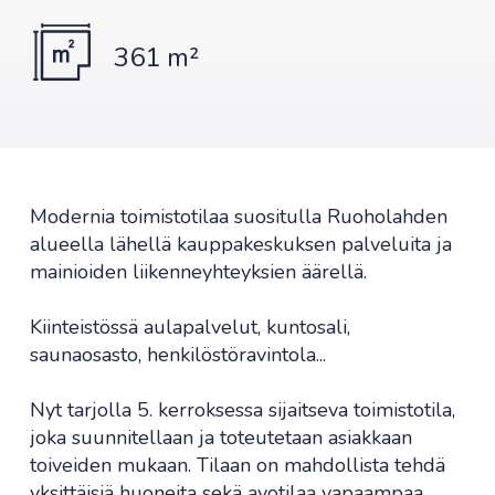
361 m²
Modernia toimistotilaa suositulla Ruoholahden
alueella lähellä kauppakeskuksen palveluita ja
mainioiden liikenneyhteyksien äärellä.
Kiinteistössä aulapalvelut, kuntosali,
saunaosasto, henkilöstöravintola...
Nyt tarjolla 5. kerroksessa sijaitseva toimistotila,
joka suunnitellaan ja toteutetaan asiakkaan
toiveiden mukaan. Tilaan on mahdollista tehdä
yksittäisiä huoneita sekä avotilaa vapaampaa