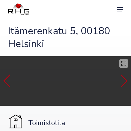
Skip
Menu
to
main
content
Itämerenkatu 5, 00180
Helsinki
Toimistotila