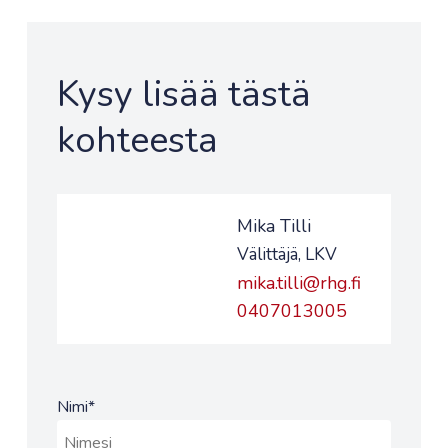
Kysy lisää tästä
kohteesta
Mika Tilli
Välittäjä, LKV
mika.tilli@rhg.fi
0407013005
Nimi
*