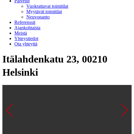
Palvelut
Vuokrattavat toimitilat
Myytävät toimitilat
Neuvonanto
Referenssit
Ajankohtaista
Meistä
Yhteystiedot
Ota yhteyttä
Itälahdenkatu 23, 00210
Helsinki