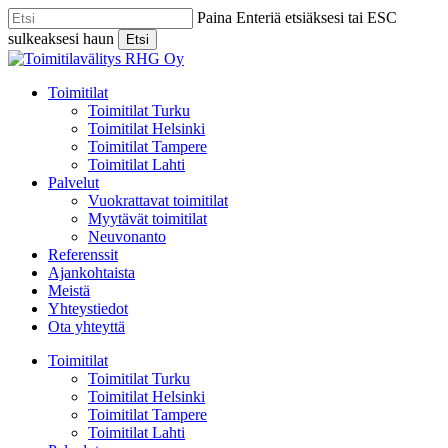
Skip
Paina Enteriä etsiäksesi tai ESC
to
sulkeaksesi haun
Etsi
main
Close
content
Search
Menu
Toimitilat
Toimitilat Turku
Toimitilat Helsinki
Toimitilat Tampere
Toimitilat Lahti
Palvelut
Vuokrattavat toimitilat
Myytävät toimitilat
Neuvonanto
Referenssit
Ajankohtaista
Meistä
Yhteystiedot
Ota yhteyttä
Toimitilat
Toimitilat Turku
Toimitilat Helsinki
Toimitilat Tampere
Toimitilat Lahti