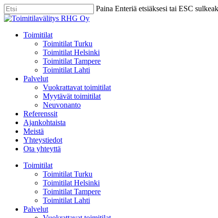
Skip
Paina Enteriä etsiäksesi tai ESC sulkea
to
Close
main
Search
content
Menu
Toimitilat
Toimitilat Turku
Toimitilat Helsinki
Toimitilat Tampere
Toimitilat Lahti
Palvelut
Vuokrattavat toimitilat
Myytävät toimitilat
Neuvonanto
Referenssit
Ajankohtaista
Meistä
Yhteystiedot
Ota yhteyttä
Toimitilat
Toimitilat Turku
Toimitilat Helsinki
Toimitilat Tampere
Toimitilat Lahti
Palvelut
Vuokrattavat toimitilat