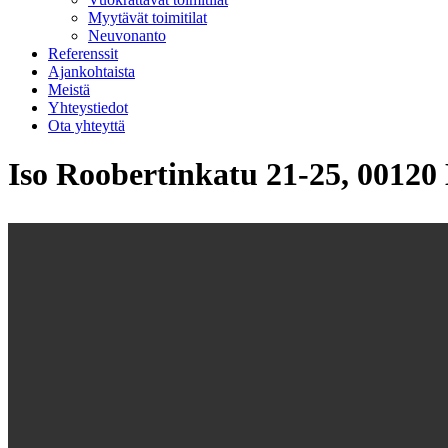
Myytävät toimitilat
Neuvonanto
Referenssit
Ajankohtaista
Meistä
Yhteystiedot
Ota yhteyttä
Iso Roobertinkatu 21-25, 00120 