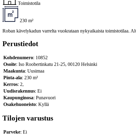
Toimistotila
230 m²
Roban kävelykadun varrelta vuokrataan nykyaikaista toimistotilaa. Alu
Perustiedot
Kohdenumero
: 10852
Osoite
: Iso Roobertinkatu 21-25, 00120 Helsinki
Maakunta
: Uusimaa
Pinta-ala
: 230 m²
Kerros
: 2,
Uudisrakennus
: Ei
Kaupunginosa
: Punavuori
Osakehuoneisto
: Kyllä
Tilojen varustus
Parveke
: Ei