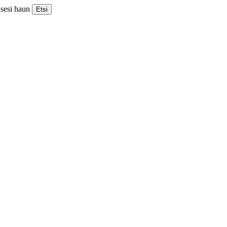
ksesi haun
Etsi