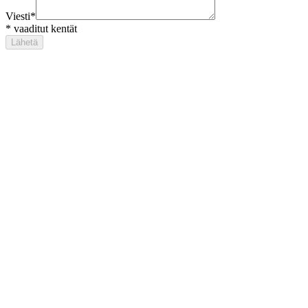
Viesti
*
*
vaaditut kentät