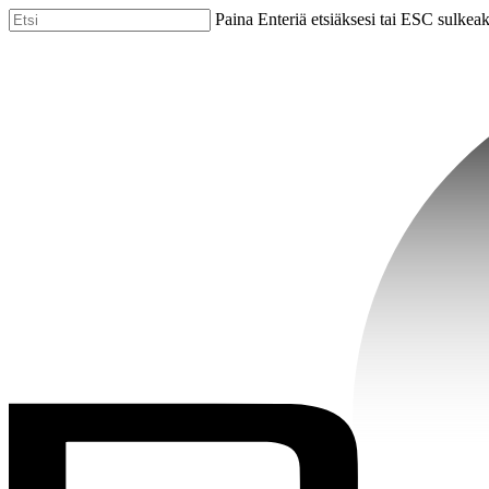
Skip
Paina Enteriä etsiäksesi tai ESC sulkea
to
Close
main
Search
content