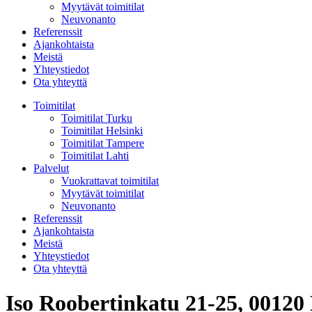
Myytävät toimitilat
Neuvonanto
Referenssit
Ajankohtaista
Meistä
Yhteystiedot
Ota yhteyttä
Toimitilat
Toimitilat Turku
Toimitilat Helsinki
Toimitilat Tampere
Toimitilat Lahti
Palvelut
Vuokrattavat toimitilat
Myytävät toimitilat
Neuvonanto
Referenssit
Ajankohtaista
Meistä
Yhteystiedot
Ota yhteyttä
Iso Roobertinkatu 21-25, 00120 