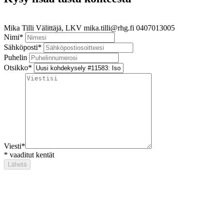
Mika Tilli
Välittäjä, LKV
mika.tilli@rhg.fi
0407013005
Nimi
*
Sähköposti
*
Puhelin
Otsikko
*
Viesti
*
*
vaaditut kentät