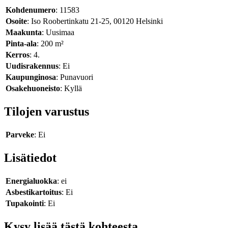
Kohdenumero
: 11583
Osoite
: Iso Roobertinkatu 21-25, 00120 Helsinki
Maakunta
: Uusimaa
Pinta-ala
: 200 m²
Kerros
: 4.
Uudisrakennus
: Ei
Kaupunginosa
: Punavuori
Osakehuoneisto
: Kyllä
Tilojen varustus
Parveke
: Ei
Lisätiedot
Energialuokka
: ei
Asbestikartoitus
: Ei
Tupakointi
: Ei
Kysy lisää tästä kohteesta