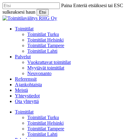
Skip
Paina Enteriä etsiäksesi tai ESC
to
sulkeaksesi haun
Etsi
main
Close
content
Search
Menu
Toimitilat
Toimitilat Turku
Toimitilat Helsinki
Toimitilat Tampere
Toimitilat Lahti
Palvelut
Vuokrattavat toimitilat
Myytävät toimitilat
Neuvonanto
Referenssit
Ajankohtaista
Meistä
Yhteystiedot
Ota yhteyttä
Toimitilat
Toimitilat Turku
Toimitilat Helsinki
Toimitilat Tampere
Toimitilat Lahti