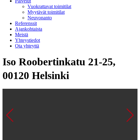
Palvelut
Vuokrattavat toimitilat
Myytävät toimitilat
Neuvonanto
Referenssit
Ajankohtaista
Meistä
Yhteystiedot
Ota yhteyttä
Iso Roobertinkatu 21-25,
00120 Helsinki