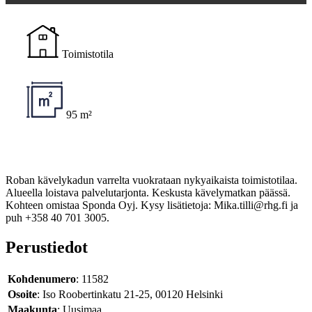
Toimistotila
95 m²
Roban kävelykadun varrelta vuokrataan nykyaikaista toimistotilaa.
Alueella loistava palvelutarjonta. Keskusta kävelymatkan päässä.
Kohteen omistaa Sponda Oyj. Kysy lisätietoja: Mika.tilli@rhg.fi ja
puh +358 40 701 3005.
Perustiedot
Kohdenumero
: 11582
Osoite
: Iso Roobertinkatu 21-25, 00120 Helsinki
Maakunta
: Uusimaa