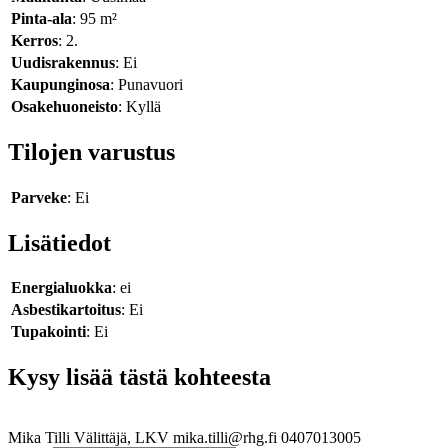
Pinta-ala
: 95 m²
Kerros
: 2.
Uudisrakennus
: Ei
Kaupunginosa
: Punavuori
Osakehuoneisto
: Kyllä
Tilojen varustus
Parveke
: Ei
Lisätiedot
Energialuokka
: ei
Asbestikartoitus
: Ei
Tupakointi
: Ei
Kysy lisää tästä kohteesta
Mika Tilli
Välittäjä, LKV
mika.tilli@rhg.fi
0407013005