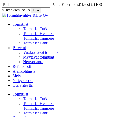
Skip
Paina Enteriä etsiäksesi tai ESC
to
sulkeaksesi haun
Etsi
main
Close
content
Search
Menu
Toimitilat
Toimitilat Turku
Toimitilat Helsinki
Toimitilat Tampere
Toimitilat Lahti
Palvelut
Vuokrattavat toimitilat
Myytävät toimitilat
Neuvonanto
Referenssit
Ajankohtaista
Meistä
Yhteystiedot
Ota yhteyttä
Toimitilat
Toimitilat Turku
Toimitilat Helsinki
Toimitilat Tampere
Toimitilat Lahti