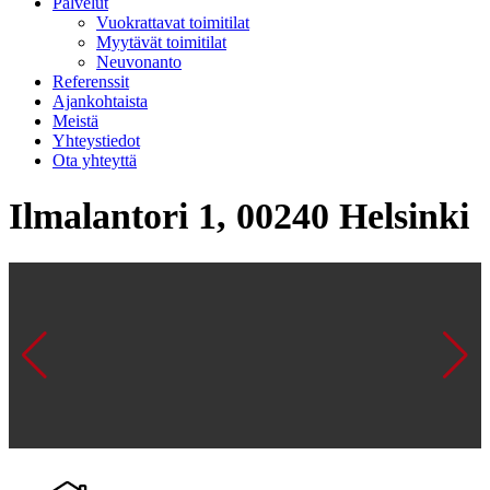
Palvelut
Vuokrattavat toimitilat
Myytävät toimitilat
Neuvonanto
Referenssit
Ajankohtaista
Meistä
Yhteystiedot
Ota yhteyttä
Ilmalantori 1, 00240 Helsinki