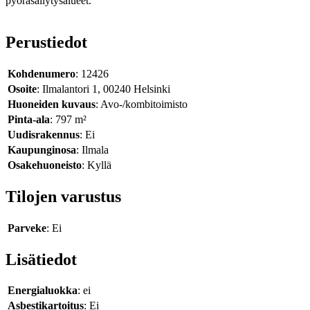
pyöräsäilytysalueet.
Perustiedot
Kohdenumero
: 12426
Osoite
: Ilmalantori 1, 00240 Helsinki
Huoneiden kuvaus
: Avo-/kombitoimisto
Pinta-ala
: 797 m²
Uudisrakennus
: Ei
Kaupunginosa
: Ilmala
Osakehuoneisto
: Kyllä
Tilojen varustus
Parveke
: Ei
Lisätiedot
Energialuokka
: ei
Asbestikartoitus
: Ei