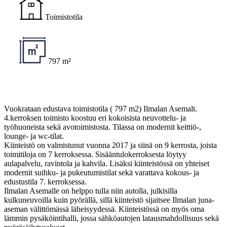
Toimistotila
797 m²
Vuokrataan edustava toimistotila ( 797 m2) Ilmalan Asemalt.
4.kerroksen toimisto koostuu eri kokoisista neuvottelu- ja
työhuoneista sekä avotoimistosta. Tilassa on modernit keittiö-,
lounge- ja wc-tilat.
Kiinteistö on valmistunut vuonna 2017 ja siinä on 9 kerrosta, joista
toimitiloja on 7 kerroksessa. Sisääntulokerroksesta löytyy
aulapalvelu, ravintola ja kahvila. Lisäksi kiinteistössä on yhteiset
modernit suihku- ja pukeutumistilat sekä varattava kokous- ja
edustustila 7. kerroksessa.
Ilmalan Asemalle on helppo tulla niin autolla, julkisilla
kulkuneuvoilla kuin pyörällä, sillä kiinteistö sijaitsee Ilmalan juna-
aseman välittömässä läheisyydessä. Kiinteistössä on myös oma
lämmin pysäköintihalli, jossa sähköautojen latausmahdollisuus sekä