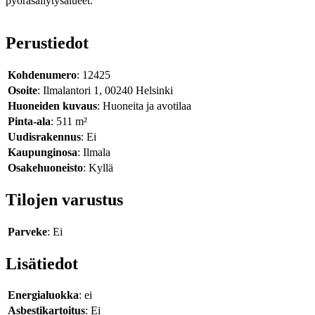
pyöräsäilytysalueet.
Perustiedot
Kohdenumero
: 12425
Osoite
: Ilmalantori 1, 00240 Helsinki
Huoneiden kuvaus
: Huoneita ja avotilaa
Pinta-ala
: 511 m²
Uudisrakennus
: Ei
Kaupunginosa
: Ilmala
Osakehuoneisto
: Kyllä
Tilojen varustus
Parveke
: Ei
Lisätiedot
Energialuokka
: ei
Asbestikartoitus
: Ei