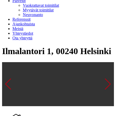
Palvelut
Vuokrattavat toimitilat
Myytävät toimitilat
Neuvonanto
Referenssit
Ajankohtaista
Meistä
Yhteystiedot
Ota yhteyttä
Ilmalantori 1, 00240 Helsinki