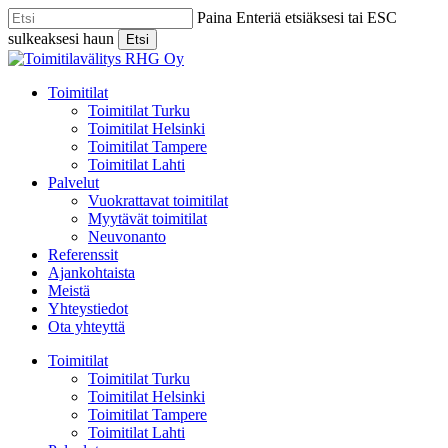
Skip
Paina Enteriä etsiäksesi tai ESC
to
sulkeaksesi haun
Etsi
main
Close
content
Search
Menu
Toimitilat
Toimitilat Turku
Toimitilat Helsinki
Toimitilat Tampere
Toimitilat Lahti
Palvelut
Vuokrattavat toimitilat
Myytävät toimitilat
Neuvonanto
Referenssit
Ajankohtaista
Meistä
Yhteystiedot
Ota yhteyttä
Toimitilat
Toimitilat Turku
Toimitilat Helsinki
Toimitilat Tampere
Toimitilat Lahti