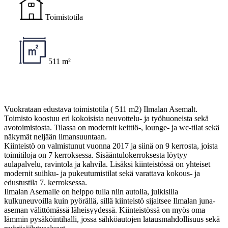
Toimistotila
511 m²
Vuokrataan edustava toimistotila ( 511 m2) Ilmalan Asemalt.
Toimisto koostuu eri kokoisista neuvottelu- ja työhuoneista sekä
avotoimistosta. Tilassa on modernit keittiö-, lounge- ja wc-tilat sekä
näkymät neljään ilmansuuntaan.
Kiinteistö on valmistunut vuonna 2017 ja siinä on 9 kerrosta, joista
toimitiloja on 7 kerroksessa. Sisääntulokerroksesta löytyy
aulapalvelu, ravintola ja kahvila. Lisäksi kiinteistössä on yhteiset
modernit suihku- ja pukeutumistilat sekä varattava kokous- ja
edustustila 7. kerroksessa.
Ilmalan Asemalle on helppo tulla niin autolla, julkisilla
kulkuneuvoilla kuin pyörällä, sillä kiinteistö sijaitsee Ilmalan juna-
aseman välittömässä läheisyydessä. Kiinteistössä on myös oma
lämmin pysäköintihalli, jossa sähköautojen latausmahdollisuus sekä