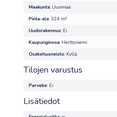
Maakunta
: Uusimaa
Pinta-ala
: 324 m²
Uudisrakennus
: Ei
Kaupunginosa
: Herttoniemi
Osakehuoneisto
: Kyllä
Tilojen varustus
Parveke
: Ei
Lisätiedot
Energialuokka
: ei