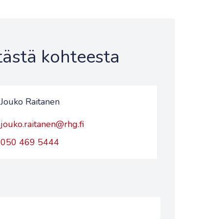
 tästä kohteesta
Jouko Raitanen
jouko.raitanen@rhg.fi
050 469 5444