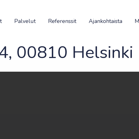
t
Palvelut
Referenssit
Ajankohtaista
M
4, 00810 Helsinki