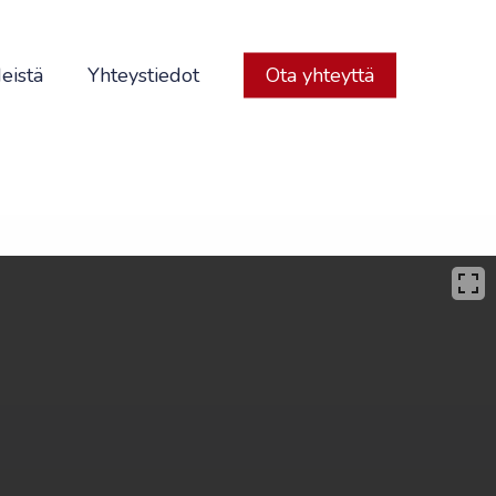
eistä
Yhteystiedot
Ota yhteyttä