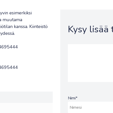
yvin esimerkiksi
a ja muutama
Kysy lisää
ötilan kanssa. Kiinteistö
ydessä.
504695444
504695444
Nimi
*