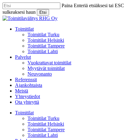
Skip
Paina Enteriä etsiäksesi tai ESC
to
sulkeaksesi haun
Etsi
main
Close
content
Search
Menu
Toimitilat
Toimitilat Turku
Toimitilat Helsinki
Toimitilat Tampere
Toimitilat Lahti
Palvelut
Vuokrattavat toimitilat
Myytävät toimitilat
Neuvonanto
Referenssit
Ajankohtaista
Meistä
Yhteystiedot
Ota yhteyttä
Toimitilat
Toimitilat Turku
Toimitilat Helsinki
Toimitilat Tampere
Toimitilat Lahti