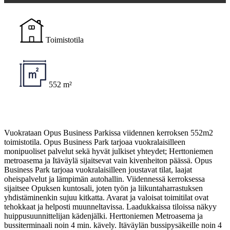
Toimistotila
552 m²
Vuokrataan Opus Business Parkissa viidennen kerroksen 552m2
toimistotila. Opus Business Park tarjoaa vuokralaisilleen
monipuoliset palvelut sekä hyvät julkiset yhteydet; Herttoniemen
metroasema ja Itäväylä sijaitsevat vain kivenheiton päässä. Opus
Business Park tarjoaa vuokralaisilleen joustavat tilat, laajat
oheispalvelut ja lämpimän autohallin. Viidennessä kerroksessa
sijaitsee Opuksen kuntosali, joten työn ja liikuntaharrastuksen
yhdistäminenkin sujuu kitkatta. Avarat ja valoisat toimitilat ovat
tehokkaat ja helposti muunneltavissa. Laadukkaissa tiloissa näkyy
huippusuunnittelijan kädenjälki. Herttoniemen Metroasema ja
bussiterminaali noin 4 min. kävely. Itäväylän bussipysäkeille noin 4