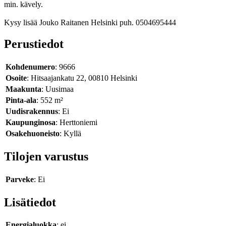
min. kävely.
Kysy lisää Jouko Raitanen Helsinki puh. 0504695444
Perustiedot
Kohdenumero
: 9666
Osoite
: Hitsaajankatu 22, 00810 Helsinki
Maakunta
: Uusimaa
Pinta-ala
: 552 m²
Uudisrakennus
: Ei
Kaupunginosa
: Herttoniemi
Osakehuoneisto
: Kyllä
Tilojen varustus
Parveke
: Ei
Lisätiedot
Energialuokka
: ei