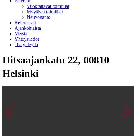
Palvelut
Vuokrattavat toimitilat
Myytävät toimitilat
Neuvonanto
Referenssit
Ajankohtaista
Meistä
Yhteystiedot
Ota yhteyttä
Hitsaajankatu 22, 00810
Helsinki