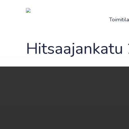
Skip
to
main
Toimitila
content
Hitsaajankatu