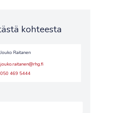
 tästä kohteesta
Jouko Raitanen
jouko.raitanen@rhg.fi
050 469 5444