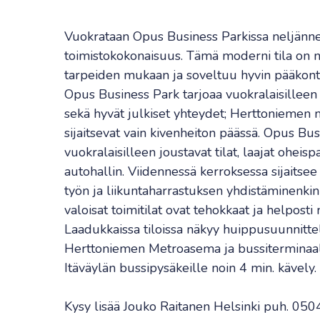
Vuokrataan Opus Business Parkissa neljän
toimistokokonaisuus. Tämä moderni tila on 
tarpeiden mukaan ja soveltuu hyvin pääkontt
Opus Business Park tarjoaa vuokralaisilleen
sekä hyvät julkiset yhteydet; Herttoniemen 
sijaitsevat vain kivenheiton päässä. Opus Bus
vuokralaisilleen joustavat tilat, laajat ohei
autohallin. Viidennessä kerroksessa sijaitse
työn ja liikuntaharrastuksen yhdistäminenkin 
valoisat toimitilat ovat tehokkaat ja helpost
Laadukkaissa tiloissa näkyy huippusuunnittel
Herttoniemen Metroasema ja bussiterminaali
Itäväylän bussipysäkeille noin 4 min. kävely.
Kysy lisää Jouko Raitanen Helsinki puh. 0