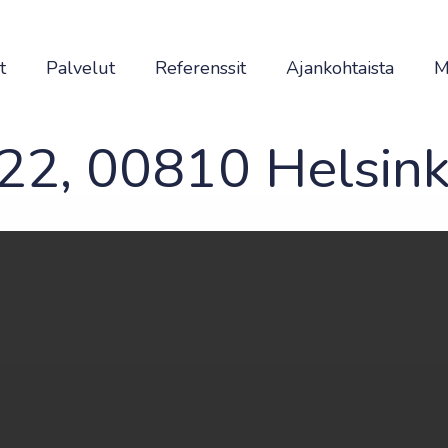
t
Palvelut
Referenssit
Ajankohtaista
M
 22, 00810 Helsink