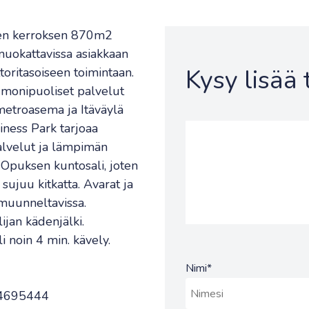
nen kerroksen 870m2
muokattavissa asiakkaan
Kysy lisää
oritasoiseen toimintaan.
 monipuoliset palvelut
metroasema ja Itäväylä
iness Park tarjoaa
spalvelut ja lämpimän
e Opuksen kuntosali, joten
sujuu kitkatta. Avarat ja
i muunneltavissa.
ijan kädenjälki.
 noin 4 min. kävely.
Nimi
*
504695444