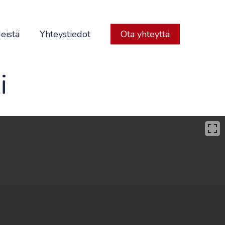
eistä
Yhteystiedot
Ota yhteyttä
i