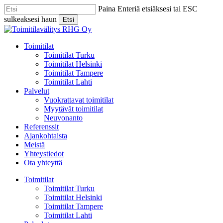
Skip
Paina Enteriä etsiäksesi tai ESC
to
sulkeaksesi haun
Etsi
main
Close
content
Search
Menu
Toimitilat
Toimitilat Turku
Toimitilat Helsinki
Toimitilat Tampere
Toimitilat Lahti
Palvelut
Vuokrattavat toimitilat
Myytävät toimitilat
Neuvonanto
Referenssit
Ajankohtaista
Meistä
Yhteystiedot
Ota yhteyttä
Toimitilat
Toimitilat Turku
Toimitilat Helsinki
Toimitilat Tampere
Toimitilat Lahti