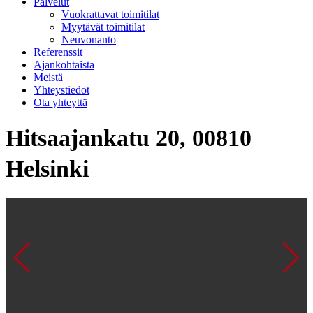
Palvelut
Vuokrattavat toimitilat
Myytävät toimitilat
Neuvonanto
Referenssit
Ajankohtaista
Meistä
Yhteystiedot
Ota yhteyttä
Hitsaajankatu 20, 00810
Helsinki