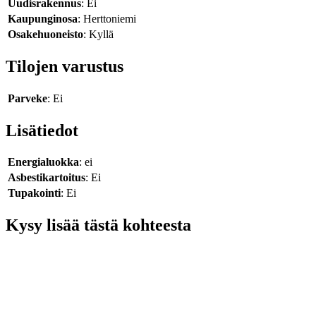
Uudisrakennus
: Ei
Kaupunginosa
: Herttoniemi
Osakehuoneisto
: Kyllä
Tilojen varustus
Parveke
: Ei
Lisätiedot
Energialuokka
: ei
Asbestikartoitus
: Ei
Tupakointi
: Ei
Kysy lisää tästä kohteesta