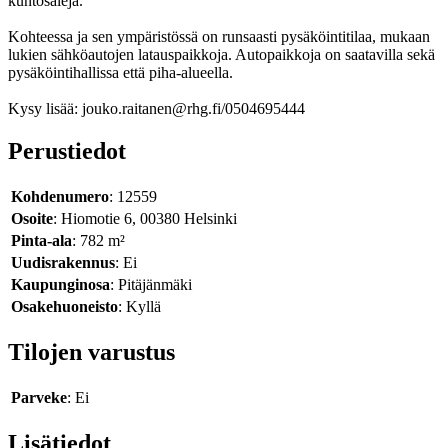
kuntosaleja.
Kohteessa ja sen ympäristössä on runsaasti pysäköintitilaa, mukaan
lukien sähköautojen latauspaikkoja. Autopaikkoja on saatavilla sekä
pysäköintihallissa että piha-alueella.
Kysy lisää: jouko.raitanen@rhg.fi/0504695444
Perustiedot
Kohdenumero
: 12559
Osoite
: Hiomotie 6, 00380 Helsinki
Pinta-ala
: 782 m²
Uudisrakennus
: Ei
Kaupunginosa
: Pitäjänmäki
Osakehuoneisto
: Kyllä
Tilojen varustus
Parveke
: Ei
Lisätiedot