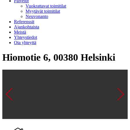
Palvelut
Vuokrattavat toimitilat
Myytävät toimitilat
Neuvonanto
Referenssit
Ajankohtaista
Meistä
Yhteystiedot
Ota yhteyttä
Hiomotie 6, 00380 Helsinki