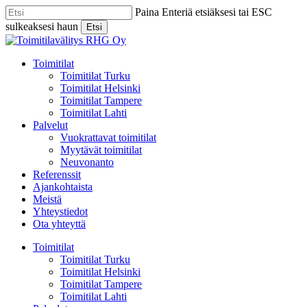
Skip
Paina Enteriä etsiäksesi tai ESC
to
sulkeaksesi haun
Etsi
main
Close
content
Search
Menu
Toimitilat
Toimitilat Turku
Toimitilat Helsinki
Toimitilat Tampere
Toimitilat Lahti
Palvelut
Vuokrattavat toimitilat
Myytävät toimitilat
Neuvonanto
Referenssit
Ajankohtaista
Meistä
Yhteystiedot
Ota yhteyttä
Toimitilat
Toimitilat Turku
Toimitilat Helsinki
Toimitilat Tampere
Toimitilat Lahti