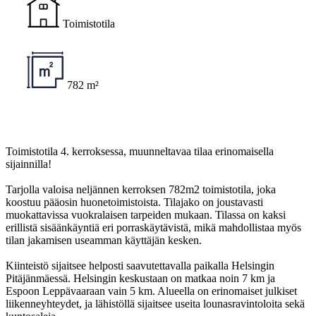
Toimistotila
782 m²
Toimistotila 4. kerroksessa, muunneltavaa tilaa erinomaisella
sijainnilla!
Tarjolla valoisa neljännen kerroksen 782m2 toimistotila, joka
koostuu pääosin huonetoimistoista. Tilajako on joustavasti
muokattavissa vuokralaisen tarpeiden mukaan. Tilassa on kaksi
erillistä sisäänkäyntiä eri porraskäytävistä, mikä mahdollistaa myös
tilan jakamisen useamman käyttäjän kesken.
Kiinteistö sijaitsee helposti saavutettavalla paikalla Helsingin
Pitäjänmäessä. Helsingin keskustaan on matkaa noin 7 km ja
Espoon Leppävaaraan vain 5 km. Alueella on erinomaiset julkiset
liikenneyhteydet, ja lähistöllä sijaitsee useita lounasravintoloita sekä