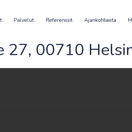
t
Palvelut
Referenssit
Ajankohtaista
M
e 27, 00710 Helsin