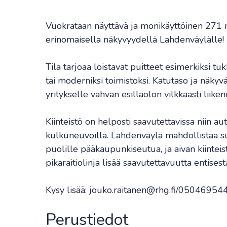
Vuokrataan näyttävä ja monikäyttöinen 271 m
erinomaisella näkyvyydellä Lahdenväylälle!
Tila tarjoaa loistavat puitteet esimerkiksi t
tai moderniksi toimistoksi. Katutaso ja näkyvä 
yritykselle vahvan esilläolon vilkkaasti liike
Kiinteistö on helposti saavutettavissa niin aut
kulkuneuvoilla. Lahdenväylä mahdollistaa su
puolille pääkaupunkiseutua, ja aivan kiinteis
pikaraitiolinja lisää saavutettavuutta entisest
Kysy lisää: jouko.raitanen@rhg.fi/05046954
Perustiedot