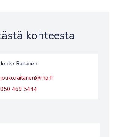
 tästä kohteesta
Jouko Raitanen
jouko.raitanen@rhg.fi
050 469 5444