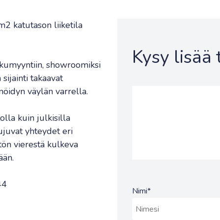
2 katutason liiketila
Kysy lisää
ukkumyyntiin, showroomiksi
sijainti takaavat
nnöidyn väylän varrella.
olla kuin julkisilla
juvat yhteydet eri
tön vierestä kulkeva
ään.
44
Nimi
*