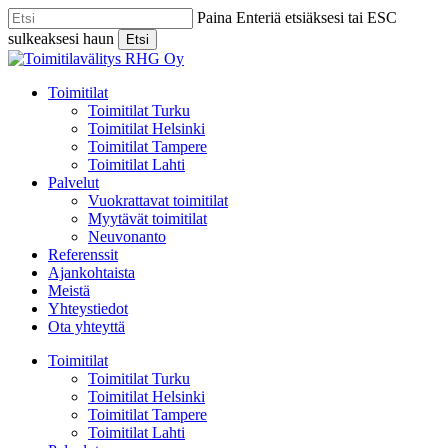
Skip
Paina Enteriä etsiäksesi tai ESC
to
sulkeaksesi haun
Etsi
main
Close
content
Search
Menu
Toimitilat
Toimitilat Turku
Toimitilat Helsinki
Toimitilat Tampere
Toimitilat Lahti
Palvelut
Vuokrattavat toimitilat
Myytävät toimitilat
Neuvonanto
Referenssit
Ajankohtaista
Meistä
Yhteystiedot
Ota yhteyttä
Toimitilat
Toimitilat Turku
Toimitilat Helsinki
Toimitilat Tampere
Toimitilat Lahti