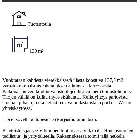
Tuotantotila
138 m²
Vuokrataan kahdesta vierekkäisestä tilasta koostuva 137,5 m2
varastokokonaisuus rakennuksen alimmasta kerroksesta.
Kokonaisuuteen kuuluu varastotilojen lisäksi pieni toimistohuone.
Tilojen välillä on kulku myös sisäkautta. Kulkuyhteys pariovista
suoraan pihalta, mikä helpottaa tavaran lastausta ja purkua. Wc on
yhteiskäytössä.
Tila ei sovellu autopesu- tai korjaamotoimintaan.
Kiinteistö sijaitsee Vihdintien tuntumassa vilkkaalla Hankasuontien
teollisuus- ja yritysalueella. Rakennuksessa toimii tällä hetkellä