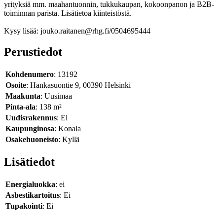
yrityksiä mm. maahantuonnin, tukkukaupan, kokoonpanon ja B2B-
toiminnan parista. Lisätietoa kiinteistöstä.
Kysy lisää: jouko.raitanen@rhg.fi/0504695444
Perustiedot
Kohdenumero
: 13192
Osoite
: Hankasuontie 9, 00390 Helsinki
Maakunta
: Uusimaa
Pinta-ala
: 138 m²
Uudisrakennus
: Ei
Kaupunginosa
: Konala
Osakehuoneisto
: Kyllä
Lisätiedot
Energialuokka
: ei
Asbestikartoitus
: Ei
Tupakointi
: Ei