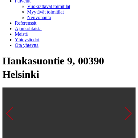
Palvelut
Vuokrattavat toimitilat
Myytävät toimitilat
Neuvonanto
Referenssit
Ajankohtaista
Meistä
Yhteystiedot
Ota yhteyttä
Hankasuontie 9, 00390
Helsinki