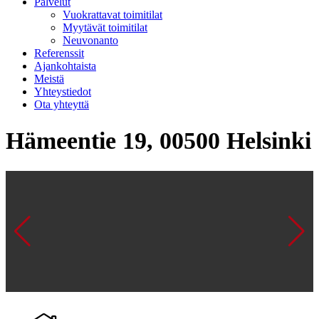
Palvelut
Vuokrattavat toimitilat
Myytävät toimitilat
Neuvonanto
Referenssit
Ajankohtaista
Meistä
Yhteystiedot
Ota yhteyttä
Hämeentie 19, 00500 Helsinki