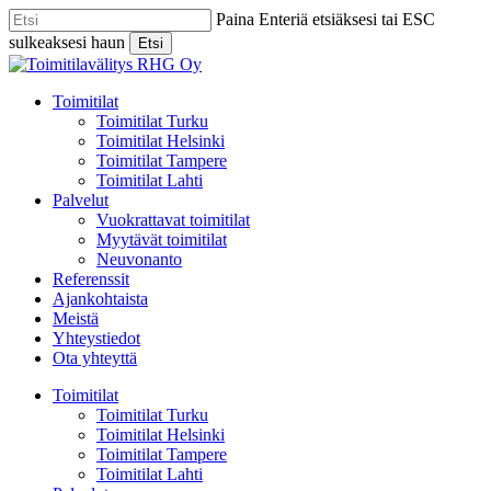
Skip
Paina Enteriä etsiäksesi tai ESC
to
sulkeaksesi haun
Etsi
main
Close
content
Search
Menu
Toimitilat
Toimitilat Turku
Toimitilat Helsinki
Toimitilat Tampere
Toimitilat Lahti
Palvelut
Vuokrattavat toimitilat
Myytävät toimitilat
Neuvonanto
Referenssit
Ajankohtaista
Meistä
Yhteystiedot
Ota yhteyttä
Toimitilat
Toimitilat Turku
Toimitilat Helsinki
Toimitilat Tampere
Toimitilat Lahti