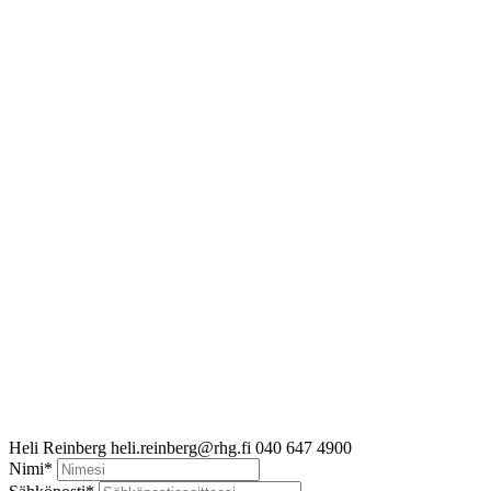
Heli Reinberg
heli.reinberg@rhg.fi
040 647 4900
Nimi
*