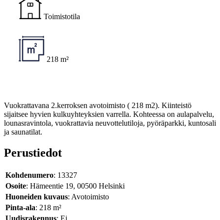
Toimistotila
218 m²
Vuokrattavana 2.kerroksen avotoimisto ( 218 m2). Kiinteistö
sijaitsee hyvien kulkuyhteyksien varrella. Kohteessa on aulapalvelu,
lounasravintola, vuokrattavia neuvottelutiloja, pyöräparkki, kuntosali
ja saunatilat.
Perustiedot
Kohdenumero
: 13327
Osoite
: Hämeentie 19, 00500 Helsinki
Huoneiden kuvaus
: Avotoimisto
Pinta-ala
: 218 m²
Uudisrakennus
: Ei