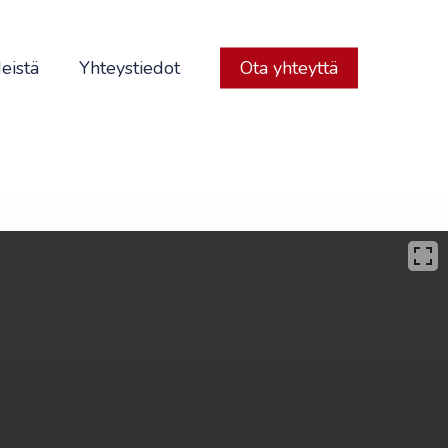
eistä
Yhteystiedot
Ota yhteyttä