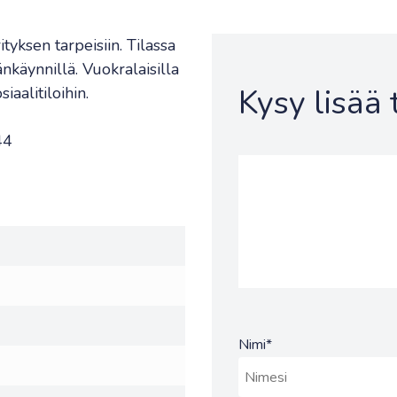
tyksen tarpeisiin. Tilassa
nkäynnillä. Vuokralaisilla
Kysy lisää
iaalitiloihin.
44
Nimi
*