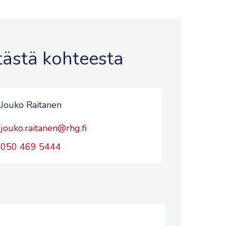
 tästä kohteesta
Jouko Raitanen
jouko.raitanen@rhg.fi
050 469 5444