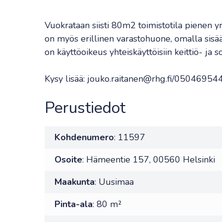
Vuokrataan siisti 80m2 toimistotila pienen yri
on myös erillinen varastohuone, omalla sisää
on käyttöoikeus yhteiskäyttöisiin keittiö- ja sos
Kysy lisää: jouko.raitanen@rhg.fi/05046954
Perustiedot
Kohdenumero
: 11597
Osoite
: Hämeentie 157, 00560 Helsinki
Maakunta
: Uusimaa
Pinta-ala
: 80 m²