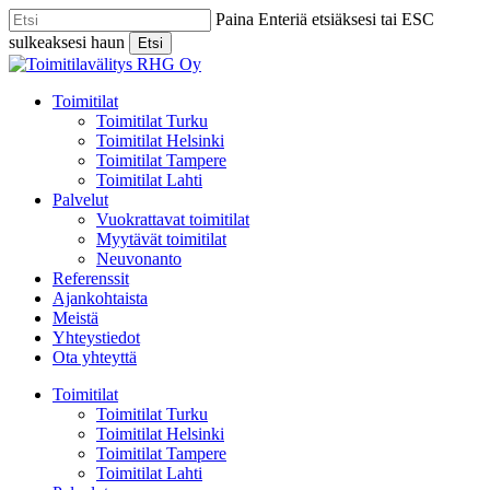
Skip
Paina Enteriä etsiäksesi tai ESC
to
sulkeaksesi haun
Etsi
main
Close
content
Search
Menu
Toimitilat
Toimitilat Turku
Toimitilat Helsinki
Toimitilat Tampere
Toimitilat Lahti
Palvelut
Vuokrattavat toimitilat
Myytävät toimitilat
Neuvonanto
Referenssit
Ajankohtaista
Meistä
Yhteystiedot
Ota yhteyttä
Toimitilat
Toimitilat Turku
Toimitilat Helsinki
Toimitilat Tampere
Toimitilat Lahti