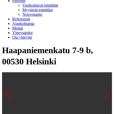
Palvelut
Vuokrattavat toimitilat
Myytävät toimitilat
Neuvonanto
Referenssit
Ajankohtaista
Meistä
Yhteystiedot
Ota yhteyttä
Haapaniemenkatu 7-9 b,
00530 Helsinki