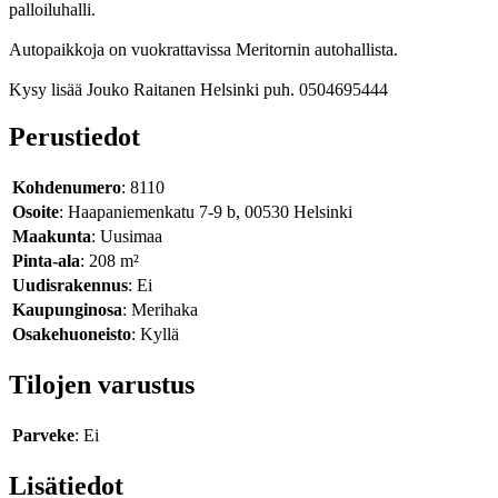
palloiluhalli.
Autopaikkoja on vuokrattavissa Meritornin autohallista.
Kysy lisää Jouko Raitanen Helsinki puh. 0504695444
Perustiedot
Kohdenumero
: 8110
Osoite
: Haapaniemenkatu 7-9 b, 00530 Helsinki
Maakunta
: Uusimaa
Pinta-ala
: 208 m²
Uudisrakennus
: Ei
Kaupunginosa
: Merihaka
Osakehuoneisto
: Kyllä
Tilojen varustus
Parveke
: Ei
Lisätiedot