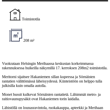
Toimistotila
208 m²
Vuokrataan Helsingin Merihaassa keskustan korkeimmassa
rakennuksessa huikeilla näkymillä 17. kerroksen 208m2 toimistotila.
Meritorni sijaitsee Hakaniemen sillan kupeessa ja Sörnäisten
rantatien välittömässä läheisyydessä. Kiinteistöön on helppo tulla
julkisilla kuin omalla autolla.
Monet bussit kulkevat Sörnäisten rantatietä. Lähimmät metro- ja
raitiovaunupysäkit ovat Hakaniemen torin laidalla.
Lähistöllä on lounasravintola, ruokakauppa, apteekki ja Merihaan