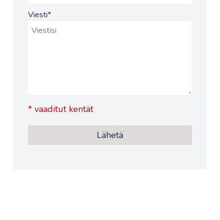
Viesti
*
*
vaaditut kentät