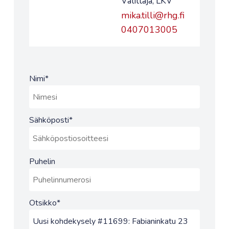
Välittäjä, LKV
mika.tilli@rhg.fi
0407013005
Nimi
*
Sähköposti
*
Puhelin
Otsikko
*