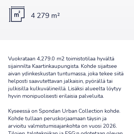
4 279 m²
Vuokrataan 4,279.0 m2 toimistotilaa hyvältä
sijainnilta Kaartinkaupungista. Kohde sijaitsee
aivan ydinkeskustan tuntumassa, joka tekee siitä
helposti saavutettavan jalkaisin, pyörällä tai
julkisilla kulkuvälineillä. Lisäksi alueelta löytyy
hyvin monipuolisesti erilaisia palveluita.
Kyseessä on Spondan Urban Collection kohde.
Kohde tullaan peruskorjaamaan täysin ja
arvioitu valmistumisajankohta on vuosi 2026.
Tilojen, talotekniikan ja ESG:n odotetaan olevan