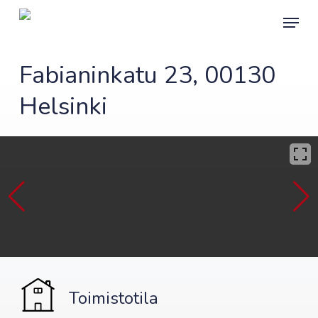
Skip
Menu
to
main
content
Fabianinkatu 23, 00130
Helsinki
Toimistotila