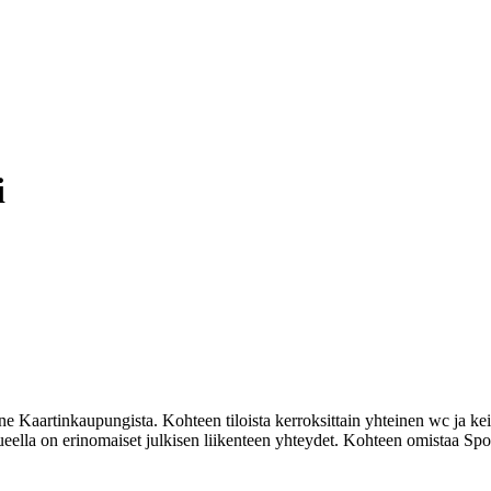
i
artinkaupungista. Kohteen tiloista kerroksittain yhteinen wc ja keitti
ueella on erinomaiset julkisen liikenteen yhteydet. Kohteen omistaa Spo