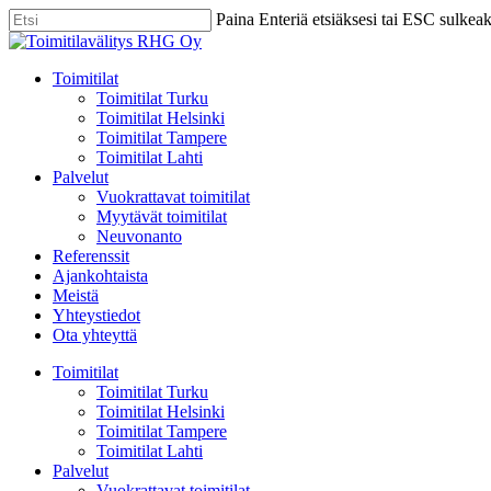
Skip
Paina Enteriä etsiäksesi tai ESC sulkea
to
Close
main
Search
content
Menu
Toimitilat
Toimitilat Turku
Toimitilat Helsinki
Toimitilat Tampere
Toimitilat Lahti
Palvelut
Vuokrattavat toimitilat
Myytävät toimitilat
Neuvonanto
Referenssit
Ajankohtaista
Meistä
Yhteystiedot
Ota yhteyttä
Toimitilat
Toimitilat Turku
Toimitilat Helsinki
Toimitilat Tampere
Toimitilat Lahti
Palvelut
Vuokrattavat toimitilat