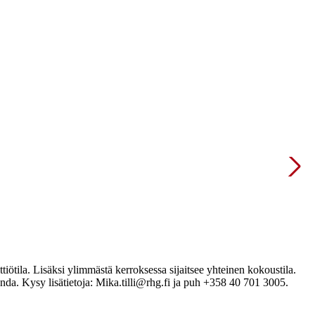
ötila. Lisäksi ylimmästä kerroksessa sijaitsee yhteinen kokoustila.
nda. Kysy lisätietoja: Mika.tilli@rhg.fi ja puh +358 40 701 3005.