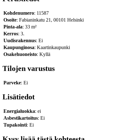
Kohdenumero
: 11587
Osoite
: Fabianinkatu 21, 00101 Helsinki
Pinta-ala
: 33 m²
Kerros
: 3.
Uudisrakennus
: Ei
Kaupunginosa
: Kaartinkaupunki
Osakehuoneisto
: Kyllä
Tilojen varustus
Parveke
: Ei
Lisätiedot
Energialuokka
: ei
Asbestikartoitus
: Ei
Tupakointi
: Ei
Kysy lisää tästä kohteesta