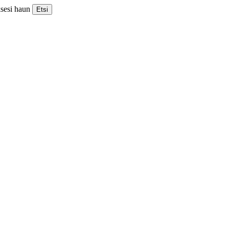
ksesi haun
Etsi