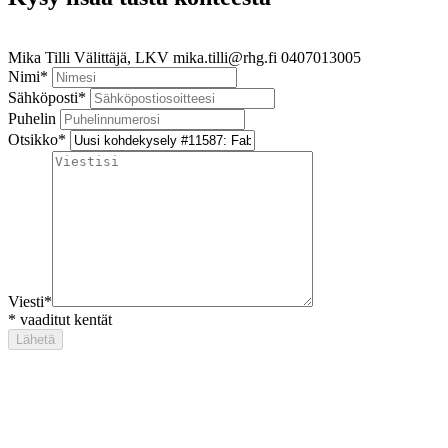
Mika Tilli
Välittäjä, LKV
mika.tilli@rhg.fi
0407013005
Nimi
*
Sähköposti
*
Puhelin
Otsikko
*
Viesti
*
*
vaaditut kentät