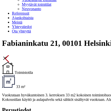
Myytävät toimitilat
Neuvonanto
Referenssit
Ajankohtaista
Meistä
Yhteystiedot
Ota yhteyttä
Fabianinkatu 21, 00101 Helsink
Toimistotila
33 m²
Vuokrataan hyväkuntoinen 3. kerroksen 33 m2 kokoinen toimistohuone Ka
Kokoustilan käyttö ja aulapalvelu sekä sähköt sisältyvät vuokraan. Al
Perustiedot