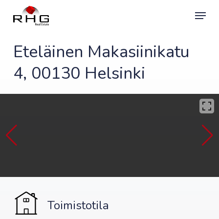
Skip
Menu
to
main
content
Eteläinen Makasiinikatu
4, 00130 Helsinki
Toimistotila