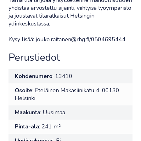
Tämä tila tarjoaa yrityksellenne mahdollisuuden
yhdistää arvostettu sijainti, viihtyisä työympäristö
ja joustavat tilaratkaisut Helsingin
ydinkeskustassa.
Kysy lisää: jouko.raitanen@rhg.fi/0504695444
Perustiedot
Kohdenumero
: 13410
Osoite
: Eteläinen Makasiinikatu 4, 00130
Helsinki
Maakunta
: Uusimaa
Pinta-ala
: 241 m²
Uudisrakennus
: Ei