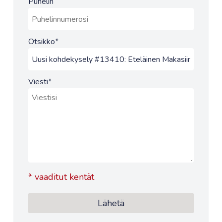
Puhelin
Otsikko
*
Viesti
*
*
vaaditut kentät