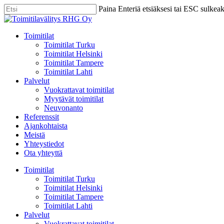
Skip
Paina Enteriä etsiäksesi tai ESC sulkea
to
Close
main
Search
content
Menu
Toimitilat
Toimitilat Turku
Toimitilat Helsinki
Toimitilat Tampere
Toimitilat Lahti
Palvelut
Vuokrattavat toimitilat
Myytävät toimitilat
Neuvonanto
Referenssit
Ajankohtaista
Meistä
Yhteystiedot
Ota yhteyttä
Toimitilat
Toimitilat Turku
Toimitilat Helsinki
Toimitilat Tampere
Toimitilat Lahti
Palvelut
Vuokrattavat toimitilat