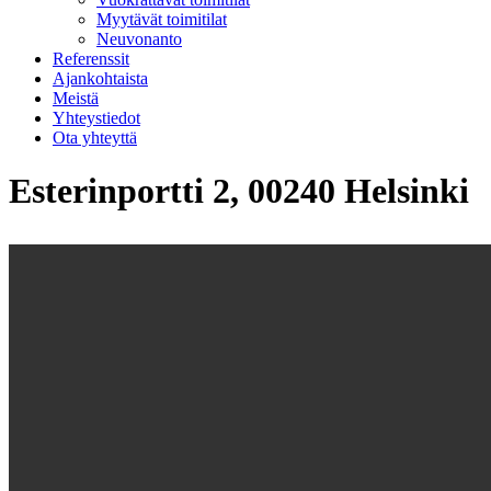
Myytävät toimitilat
Neuvonanto
Referenssit
Ajankohtaista
Meistä
Yhteystiedot
Ota yhteyttä
Esterinportti 2, 00240 Helsinki