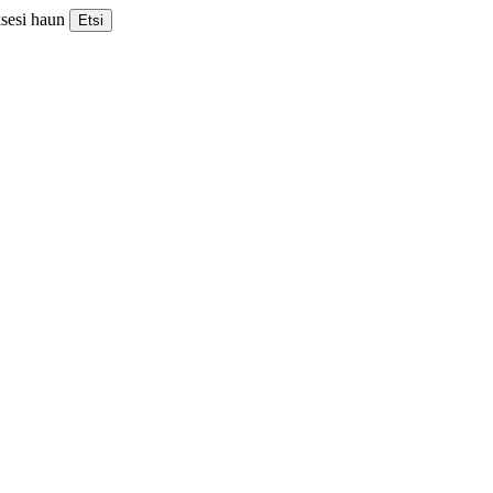
ksesi haun
Etsi