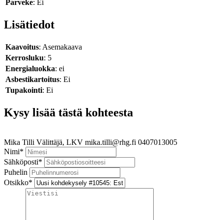
Parveke
: Ei
Lisätiedot
Kaavoitus
: Asemakaava
Kerrosluku
: 5
Energialuokka
: ei
Asbestikartoitus
: Ei
Tupakointi
: Ei
Kysy lisää tästä kohteesta
Mika Tilli
Välittäjä, LKV
mika.tilli@rhg.fi
0407013005
Nimi
*
Sähköposti
*
Puhelin
Otsikko
*