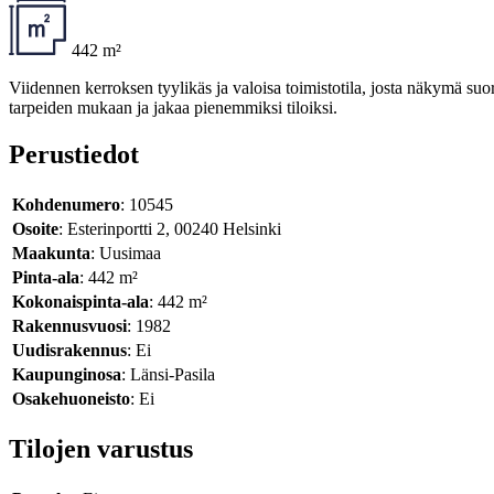
442 m²
Viidennen kerroksen tyylikäs ja valoisa toimistotila, josta näkymä suor
tarpeiden mukaan ja jakaa pienemmiksi tiloiksi.
Perustiedot
Kohdenumero
: 10545
Osoite
: Esterinportti 2, 00240 Helsinki
Maakunta
: Uusimaa
Pinta-ala
: 442 m²
Kokonaispinta-ala
: 442 m²
Rakennusvuosi
: 1982
Uudisrakennus
: Ei
Kaupunginosa
: Länsi-Pasila
Osakehuoneisto
: Ei
Tilojen varustus