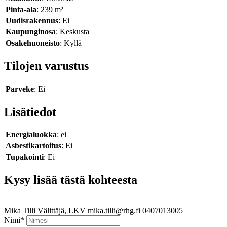
Pinta-ala
: 239 m²
Uudisrakennus
: Ei
Kaupunginosa
: Keskusta
Osakehuoneisto
: Kyllä
Tilojen varustus
Parveke
: Ei
Lisätiedot
Energialuokka
: ei
Asbestikartoitus
: Ei
Tupakointi
: Ei
Kysy lisää tästä kohteesta
Mika Tilli
Välittäjä, LKV
mika.tilli@rhg.fi
0407013005
Nimi
*