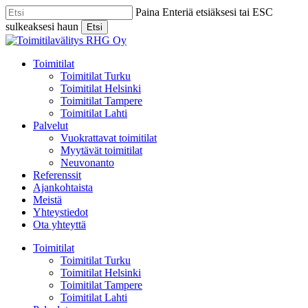
Skip
Paina Enteriä etsiäksesi tai ESC
to
sulkeaksesi haun
Etsi
main
Close
content
Search
Menu
Toimitilat
Toimitilat Turku
Toimitilat Helsinki
Toimitilat Tampere
Toimitilat Lahti
Palvelut
Vuokrattavat toimitilat
Myytävät toimitilat
Neuvonanto
Referenssit
Ajankohtaista
Meistä
Yhteystiedot
Ota yhteyttä
Toimitilat
Toimitilat Turku
Toimitilat Helsinki
Toimitilat Tampere
Toimitilat Lahti