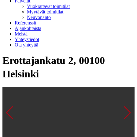
Palvelut
Vuokrattavat toimitilat
Myytävät toimitilat
Neuvonanto
Referenssit
Ajankohtaista
Meistä
Yhteystiedot
Ota yhteyttä
Erottajankatu 2, 00100
Helsinki