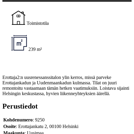
Toimistotila
239 m²
Erottaja2:n uusrenessanssitalon ylin kerros, missä parveke
Erottajankadun ja Uudenmaankadun kulmassa. Tilat on juuri
remontoitu vastaamaan tämän hetken vaatimuksiin. Loistava sijainti
Helsingin keskustassa, hyvien liikenneyhteyksien äärellä.
Perustiedot
Kohdenumero
: 9250
Osoite
: Erottajankatu 2, 00100 Helsinki
Maakunta
: Uusimaa