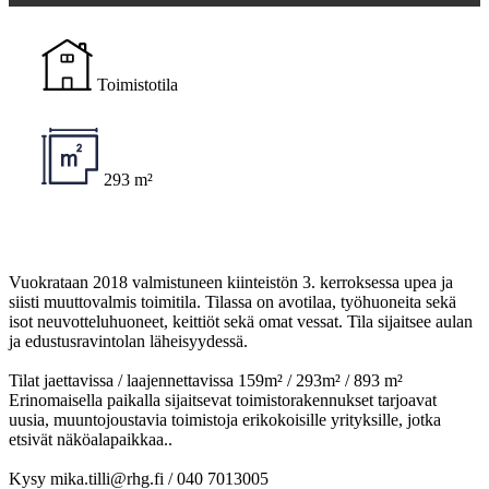
Toimistotila
293 m²
Vuokrataan 2018 valmistuneen kiinteistön 3. kerroksessa upea ja
siisti muuttovalmis toimitila. Tilassa on avotilaa, työhuoneita sekä
isot neuvotteluhuoneet, keittiöt sekä omat vessat. Tila sijaitsee aulan
ja edustusravintolan läheisyydessä.
Tilat jaettavissa / laajennettavissa 159m² / 293m² / 893 m²
Erinomaisella paikalla sijaitsevat toimistorakennukset tarjoavat
uusia, muuntojoustavia toimistoja erikokoisille yrityksille, jotka
etsivät näköalapaikkaa..
Kysy mika.tilli@rhg.fi / 040 7013005