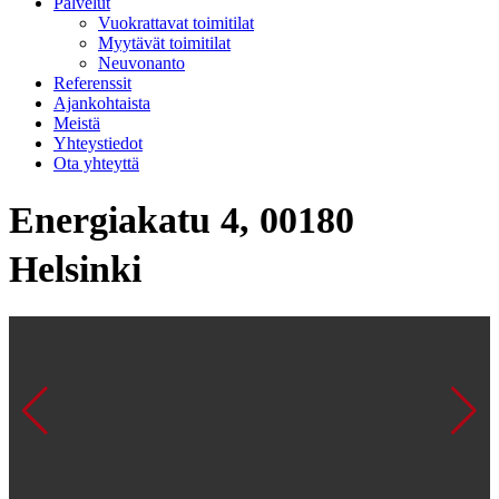
Palvelut
Vuokrattavat toimitilat
Myytävät toimitilat
Neuvonanto
Referenssit
Ajankohtaista
Meistä
Yhteystiedot
Ota yhteyttä
Energiakatu 4, 00180
Helsinki