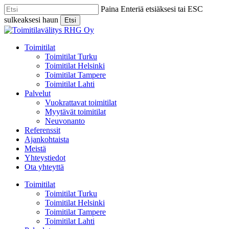
Skip
Paina Enteriä etsiäksesi tai ESC
to
sulkeaksesi haun
Etsi
main
Close
content
Search
Menu
Toimitilat
Toimitilat Turku
Toimitilat Helsinki
Toimitilat Tampere
Toimitilat Lahti
Palvelut
Vuokrattavat toimitilat
Myytävät toimitilat
Neuvonanto
Referenssit
Ajankohtaista
Meistä
Yhteystiedot
Ota yhteyttä
Toimitilat
Toimitilat Turku
Toimitilat Helsinki
Toimitilat Tampere
Toimitilat Lahti