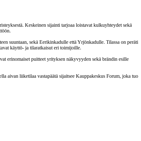
steyksestä. Keskeinen sijainti tarjoaa loistavat kulkuyhteydet sekä
ttöön.
teen suuntaan, sekä Eerikinkadulle että Yrjönkadulle. Tilassa on peräti
t käyttö- ja tilaratkaisut eri toimijoille.
avat erinomaiset puitteet yrityksen näkyvyyden sekä brändin esille
la aivan liiketilaa vastapäätä sijaitsee Kauppakeskus Forum, joka tuo