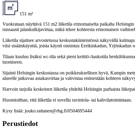
151 m²
Vuokrataan näyttävä 151 m2 liiketila erinomaiselta paikalta Helsingin 
runsaasti jalankulkijavirtaa, mikä tekee kohteesta erinomaisen vaiht
Liiketila sijaitsee arvostetussa keskustakiinteistössä näkyvällä kulma
viisi sisäänkäyntiä, joista käynti onnistuu Eerikinkadun, Yrjönkadun se
Tilaan kuuluu lisäksi wc-tila sekä pieni keittiö-/taukotila henkilökun
tuomiseen.
Sijainti Helsingin keskustassa on poikkeuksellisen hyvä, Kampin metr
alueelle jatkuvaa asiakasvirtaa ja vahvistaa entisestään kohteen näkyv
Harvoin tarjolla keskeinen liiketila yhdeltä Helsingin parhaista liikepai
Huomioithan, että liiketila ei sovellu ravintola- tai kahvilatoimintaan.
Kysy lisää: jouko.raitanen@rhg.fi/0504695444
Perustiedot