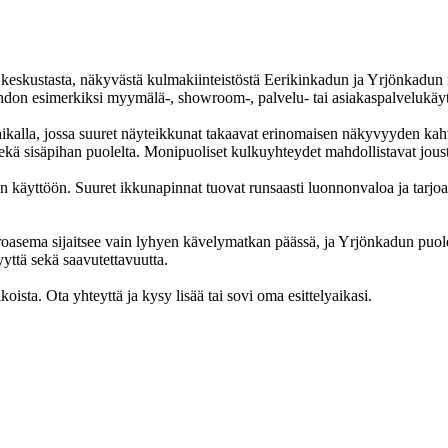
keskustasta, näkyvästä kulmakiinteistöstä Eerikinkadun ja Yrjönkadun ri
oehdon esimerkiksi myymälä-, showroom-, palvelu- tai asiakaspalvelukäy
paikalla, jossa suuret näyteikkunat takaavat erinomaisen näkyvyyden kah
kä sisäpihan puolelta. Monipuoliset kulkuyhteydet mahdollistavat joustava
nan käyttöön. Suuret ikkunapinnat tuovat runsaasti luonnonvaloa ja tarjo
oasema sijaitsee vain lyhyen kävelymatkan päässä, ja Yrjönkadun puolel
yyttä sekä saavutettavuutta.
koista. Ota yhteyttä ja kysy lisää tai sovi oma esittelyaikasi.