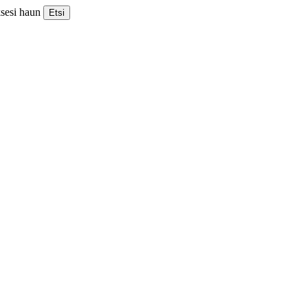
ksesi haun
Etsi