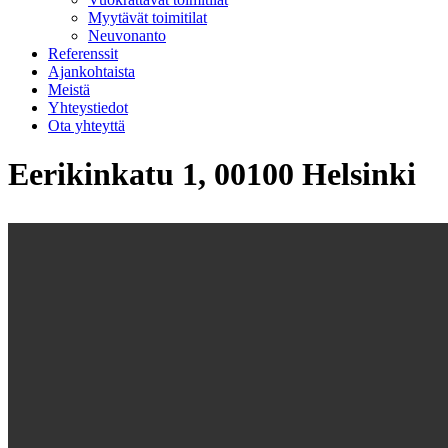
Myytävät toimitilat
Neuvonanto
Referenssit
Ajankohtaista
Meistä
Yhteystiedot
Ota yhteyttä
Eerikinkatu 1, 00100 Helsinki