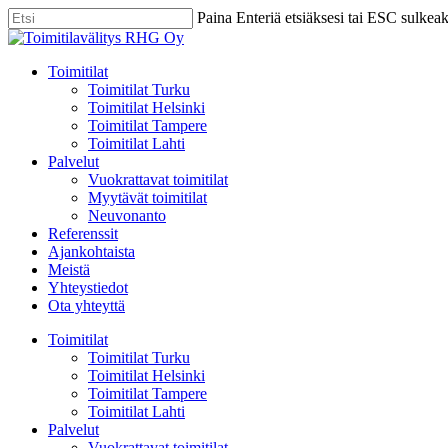
Skip
Paina Enteriä etsiäksesi tai ESC sulkea
to
Close
main
Search
content
Menu
Toimitilat
Toimitilat Turku
Toimitilat Helsinki
Toimitilat Tampere
Toimitilat Lahti
Palvelut
Vuokrattavat toimitilat
Myytävät toimitilat
Neuvonanto
Referenssit
Ajankohtaista
Meistä
Yhteystiedot
Ota yhteyttä
Toimitilat
Toimitilat Turku
Toimitilat Helsinki
Toimitilat Tampere
Toimitilat Lahti
Palvelut
Vuokrattavat toimitilat