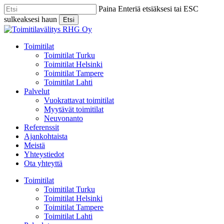
Skip
Paina Enteriä etsiäksesi tai ESC
to
sulkeaksesi haun
Etsi
main
Close
content
Search
Menu
Toimitilat
Toimitilat Turku
Toimitilat Helsinki
Toimitilat Tampere
Toimitilat Lahti
Palvelut
Vuokrattavat toimitilat
Myytävät toimitilat
Neuvonanto
Referenssit
Ajankohtaista
Meistä
Yhteystiedot
Ota yhteyttä
Toimitilat
Toimitilat Turku
Toimitilat Helsinki
Toimitilat Tampere
Toimitilat Lahti