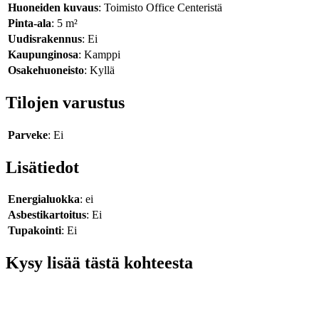
Huoneiden kuvaus
: Toimisto Office Centeristä
Pinta-ala
: 5 m²
Uudisrakennus
: Ei
Kaupunginosa
: Kamppi
Osakehuoneisto
: Kyllä
Tilojen varustus
Parveke
: Ei
Lisätiedot
Energialuokka
: ei
Asbestikartoitus
: Ei
Tupakointi
: Ei
Kysy lisää tästä kohteesta