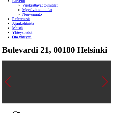
Palvelut
Vuokrattavat toimitilat
Myytävät toimitilat
Neuvonanto
Referenssit
Ajankohtaista
Meistä
Yhteystiedot
Ota yhteyttä
Bulevardi 21, 00180 Helsinki