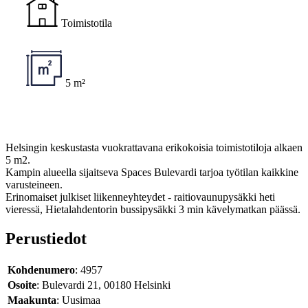
Toimistotila
5 m²
Helsingin keskustasta vuokrattavana erikokoisia toimistotiloja alkaen
5 m2.
Kampin alueella sijaitseva Spaces Bulevardi tarjoa työtilan kaikkine
varusteineen.
Erinomaiset julkiset liikenneyhteydet - raitiovaunupysäkki heti
vieressä, Hietalahdentorin bussipysäkki 3 min kävelymatkan päässä.
Perustiedot
Kohdenumero
: 4957
Osoite
: Bulevardi 21, 00180 Helsinki
Maakunta
: Uusimaa