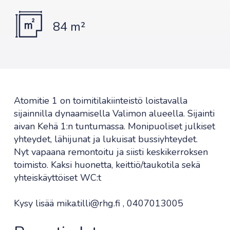
84 m²
Atomitie 1 on toimitilakiinteistö loistavalla
sijainnilla dynaamisella Valimon alueella. Sijainti
aivan Kehä 1:n tuntumassa. Monipuoliset julkiset
yhteydet, lähijunat ja lukuisat bussiyhteydet.
Nyt vapaana remontoitu ja siisti keskikerroksen
toimisto. Kaksi huonetta, keittiö/taukotila sekä
yhteiskäyttöiset WC:t
Kysy lisää mika.tilli@rhg.fi , 0407013005