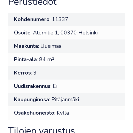
Perustiedot
Kohdenumero
: 11337
Osoite
: Atomitie 1, 00370 Helsinki
Maakunta
: Uusimaa
Pinta-ala
: 84 m²
Kerros
: 3
Uudisrakennus
: Ei
Kaupunginosa
: Pitäjänmäki
Osakehuoneisto
: Kyllä
Tilojen varustus