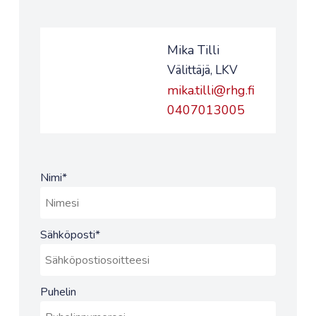
Mika Tilli
Välittäjä, LKV
mika.tilli@rhg.fi
0407013005
Nimi
*
Sähköposti
*
Puhelin