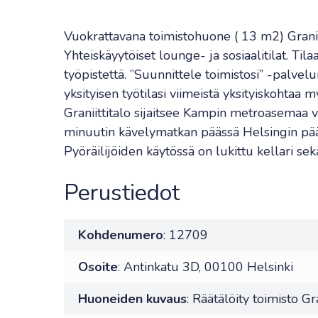
Vuokrattavana toimistohuone ( 13 m2) Graniit
Yhteiskäyytöiset lounge- ja sosiaalitilat. Ti
työpistettä. ”Suunnittele toimistosi” -palvelu
yksityisen työtilasi viimeistä yksityiskohtaa m
Graniittitalo sijaitsee Kampin metroasemaa v
minuutin kävelymatkan päässä Helsingin pää
Pyöräilijöiden käytössä on lukittu kellari sek
Perustiedot
Kohdenumero
: 12709
Osoite
: Antinkatu 3D, 00100 Helsinki
Huoneiden kuvaus
: Räätälöity toimisto Gra