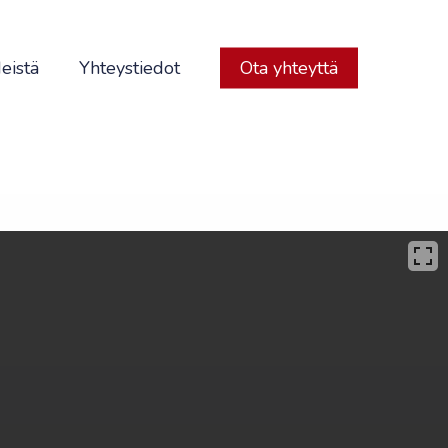
eistä
Yhteystiedot
Ota yhteyttä