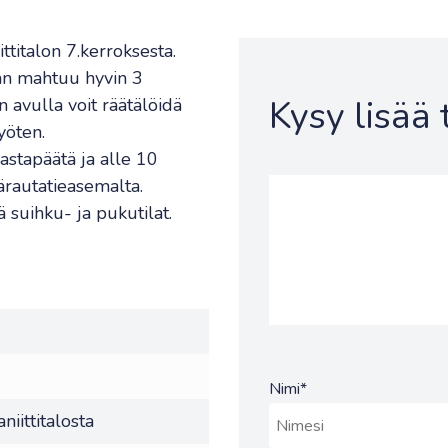
titalon 7.kerroksesta.
laan mahtuu hyvin 3
Kysy lisää
n avulla voit räätälöidä
yöten.
astapäätä ja alle 10
rautatieasemalta.
ä suihku- ja pukutilat.
Nimi
*
niittitalosta