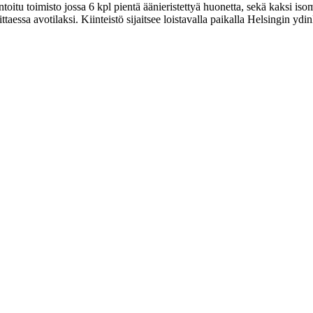
u toimisto jossa 6 kpl pientä äänieristettyä huonetta, sekä kaksi isomp
ittaessa avotilaksi. Kiinteistö sijaitsee loistavalla paikalla Helsingin yd