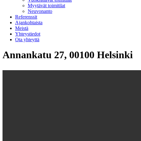
Myytävät toimitilat
Neuvonanto
Referenssit
Ajankohtaista
Meistä
Yhteystiedot
Ota yhteyttä
Annankatu 27, 00100 Helsinki