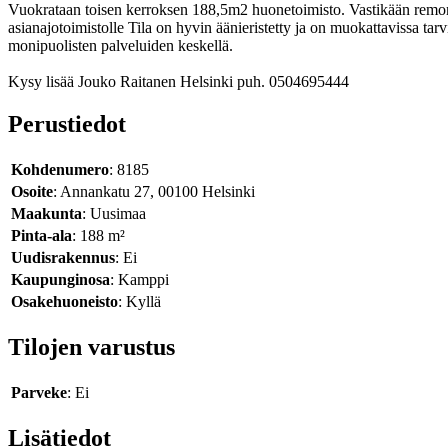
Vuokrataan toisen kerroksen 188,5m2 huonetoimisto. Vastikään remontoit
asianajotoimistolle Tila on hyvin äänieristetty ja on muokattavissa tarv
monipuolisten palveluiden keskellä.
Kysy lisää Jouko Raitanen Helsinki puh. 0504695444
Perustiedot
Kohdenumero
: 8185
Osoite
: Annankatu 27, 00100 Helsinki
Maakunta
: Uusimaa
Pinta-ala
: 188 m²
Uudisrakennus
: Ei
Kaupunginosa
: Kamppi
Osakehuoneisto
: Kyllä
Tilojen varustus
Parveke
: Ei
Lisätiedot