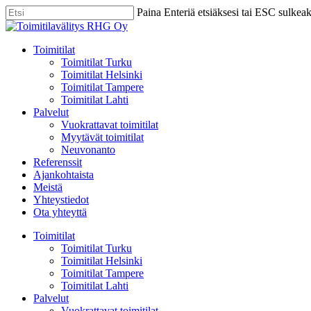
Skip
Paina Enteriä etsiäksesi tai ESC sulkea
to
Close
main
Search
content
Menu
Toimitilat
Toimitilat Turku
Toimitilat Helsinki
Toimitilat Tampere
Toimitilat Lahti
Palvelut
Vuokrattavat toimitilat
Myytävät toimitilat
Neuvonanto
Referenssit
Ajankohtaista
Meistä
Yhteystiedot
Ota yhteyttä
Toimitilat
Toimitilat Turku
Toimitilat Helsinki
Toimitilat Tampere
Toimitilat Lahti
Palvelut
Vuokrattavat toimitilat