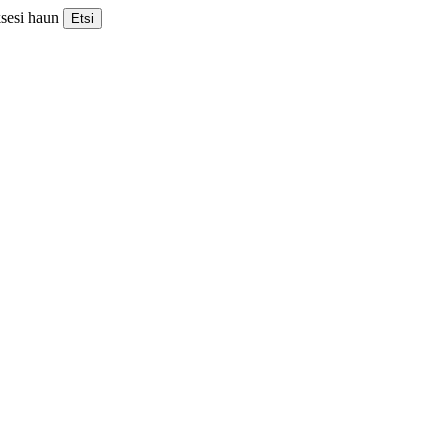
ksesi haun
Etsi