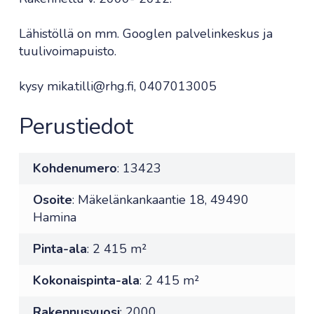
Lähistöllä on mm. Googlen palvelinkeskus ja
tuulivoimapuisto.
kysy mika.tilli@rhg.fi, 0407013005
Perustiedot
Kohdenumero
: 13423
Osoite
: Mäkelänkankaantie 18, 49490
Hamina
Pinta-ala
: 2 415 m²
Kokonaispinta-ala
: 2 415 m²
Rakennusvuosi
: 2000