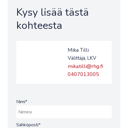
Kysy lisää tästä
kohteesta
Mika Tilli
Välittäjä, LKV
mika.tilli@rhg.fi
0407013005
Nimi
*
Sähköposti
*