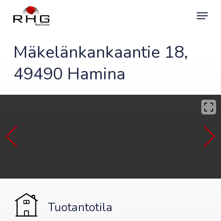
Skip
Menu
to
main
content
Mäkelänkankaantie 18,
49490 Hamina
Tuotantotila