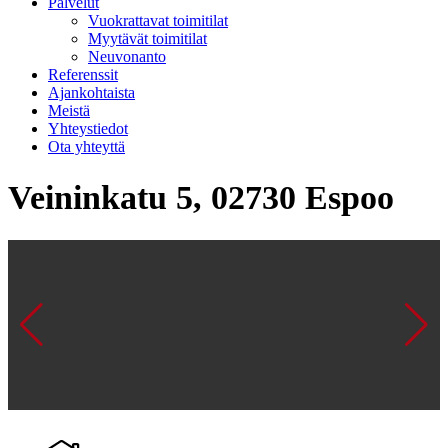
Palvelut
Vuokrattavat toimitilat
Myytävät toimitilat
Neuvonanto
Referenssit
Ajankohtaista
Meistä
Yhteystiedot
Ota yhteyttä
Veininkatu 5, 02730 Espoo