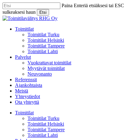
Skip
Paina Enteriä etsiäksesi tai ESC
to
sulkeaksesi haun
Etsi
main
Close
content
Search
Menu
Toimitilat
Toimitilat Turku
Toimitilat Helsinki
Toimitilat Tampere
Toimitilat Lahti
Palvelut
Vuokrattavat toimitilat
Myytävät toimitilat
Neuvonanto
Referenssit
Ajankohtaista
Meistä
Yhteystiedot
Ota yhteyttä
Toimitilat
Toimitilat Turku
Toimitilat Helsinki
Toimitilat Tampere
Toimitilat Lahti