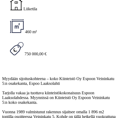
Liiketila
460 m²
750 000,00 €
Myydään sijoituskohteena – koko Kiinteistö Oy Espoon Veininkatu
5:n osakekanta, Espoo Laaksolahti
Tarjolla vakaa ja tuottava kiinteistökokonaisuus Espoon
Laaksolahdessa. Myynnissä on Kiinteistö Oy Espoon Veininkatu
5:n koko osakekanta.
Vuonna 1989 valmistunut rakennus sijaitsee omalla 1 896 m2
tontilla osoitteessa Veininkatu 5. Kohde on tällä hetkellä vuokrattuna