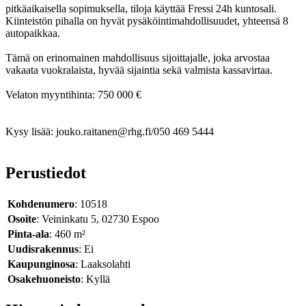
pitkäaikaisella sopimuksella, tiloja käyttää Fressi 24h kuntosali.
Kiinteistön pihalla on hyvät pysäköintimahdollisuudet, yhteensä 8
autopaikkaa.
Tämä on erinomainen mahdollisuus sijoittajalle, joka arvostaa
vakaata vuokralaista, hyvää sijaintia sekä valmista kassavirtaa.
Velaton myyntihinta: 750 000 €
Kysy lisää: jouko.raitanen@rhg.fi/050 469 5444
Perustiedot
Kohdenumero
: 10518
Osoite
: Veininkatu 5, 02730 Espoo
Pinta-ala
: 460 m²
Uudisrakennus
: Ei
Kaupunginosa
: Laaksolahti
Osakehuoneisto
: Kyllä