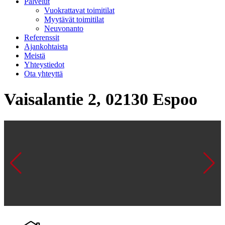
Palvelut
Vuokrattavat toimitilat
Myytävät toimitilat
Neuvonanto
Referenssit
Ajankohtaista
Meistä
Yhteystiedot
Ota yhteyttä
Vaisalantie 2, 02130 Espoo