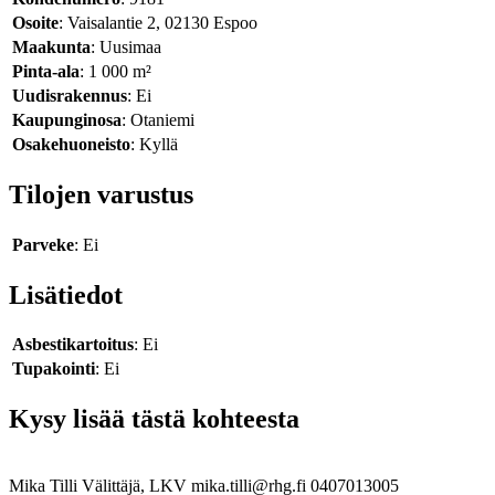
Osoite
: Vaisalantie 2, 02130 Espoo
Maakunta
: Uusimaa
Pinta-ala
: 1 000 m²
Uudisrakennus
: Ei
Kaupunginosa
: Otaniemi
Osakehuoneisto
: Kyllä
Tilojen varustus
Parveke
: Ei
Lisätiedot
Asbestikartoitus
: Ei
Tupakointi
: Ei
Kysy lisää tästä kohteesta
Mika Tilli
Välittäjä, LKV
mika.tilli@rhg.fi
0407013005