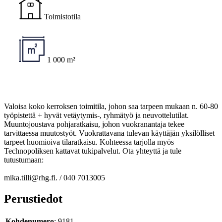
Toimistotila
1 000 m²
Valoisa koko kerroksen toimitila, johon saa tarpeen mukaan n. 60-80
työpistettä + hyvät vetäytymis-, ryhmätyö ja neuvottelutilat.
Muuntojoustava pohjaratkaisu, johon vuokranantaja tekee
tarvittaessa muutostyöt. Vuokrattavana tulevan käyttäjän yksilölliset
tarpeet huomioiva tilaratkaisu. Kohteessa tarjolla myös
Technopoliksen kattavat tukipalvelut. Ota yhteyttä ja tule
tutustumaan:
mika.tilli@rhg.fi. / 040 7013005
Perustiedot
Kohdenumero
: 9181