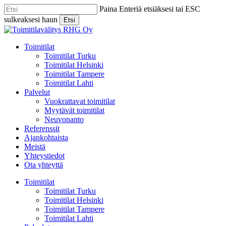
Skip
Paina Enteriä etsiäksesi tai ESC
to
sulkeaksesi haun
Etsi
main
Close
content
Search
Menu
Toimitilat
Toimitilat Turku
Toimitilat Helsinki
Toimitilat Tampere
Toimitilat Lahti
Palvelut
Vuokrattavat toimitilat
Myytävät toimitilat
Neuvonanto
Referenssit
Ajankohtaista
Meistä
Yhteystiedot
Ota yhteyttä
Toimitilat
Toimitilat Turku
Toimitilat Helsinki
Toimitilat Tampere
Toimitilat Lahti