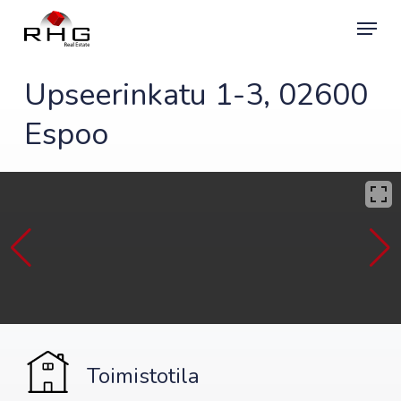
Skip
Menu
to
main
content
Upseerinkatu 1-3, 02600
Espoo
Toimistotila