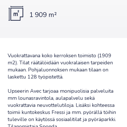
1 909 m²
Vuokrattavana koko kerroksen toimisto (1909
m2). Tilat räätälöidään vuokralaisen tarpeiden
mukaan. Pohjaluonnoksen mukaan tilaan on
laskettu 128 työpistettä.
Upseerin Avec tarjoaa monipuolisia palveluita
mm lounasravintola, aulapalvelu sekä
vuokrattavia neuvottelutiloja. Lisäksi kohteessa
toimii kuntokeskus Fressi ja mm. pyörällä töihin
tuleville on käytössä sosiaalitilat ja pyöräparkki.
Tilanomistaja Sponda.