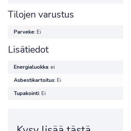
Tilojen varustus
Parveke
: Ei
Lisätiedot
Energialuokka
: ei
Asbestikartoitus
: Ei
Tupakointi
: Ei
Kysy lisää tästä