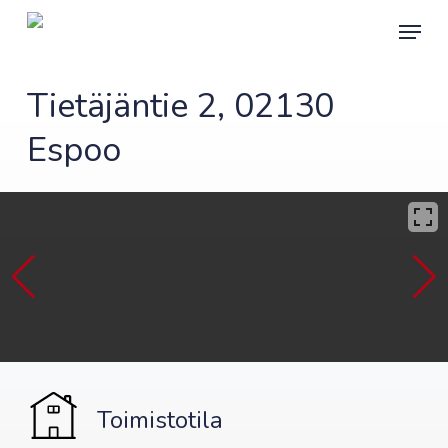
Skip
Menu
to
main
content
Tietäjäntie 2, 02130
Espoo
Toimistotila